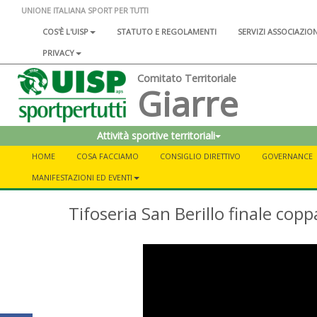
UNIONE ITALIANA SPORT PER TUTTI
COS'È L'UISP
STATUTO E REGOLAMENTI
SERVIZI ASSOCIAZIO
PRIVACY
Comitato Territoriale
Giarre
Attività sportive territoriali
HOME
COSA FACCIAMO
CONSIGLIO DIRETTIVO
GOVERNANCE
MANIFESTAZIONI ED EVENTI
Tifoseria San Berillo finale cop