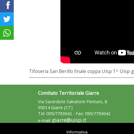
Tifoseria San Berillo finale coppa Uisp 1^ Uisp 
Comitato Territoriale Giarre
Via Sacerdote Salvatore Penturo, 8
95014 Giarre (CT)
Tel: 095/7793642 - Fax: 095/7793642
giarre@uisp.it
e-mail:
Informativa