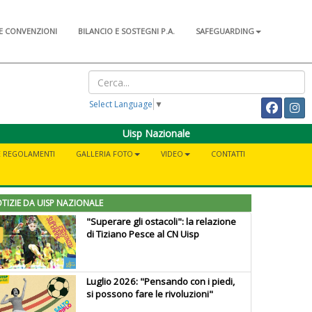
E CONVENZIONI
BILANCIO E SOSTEGNI P.A.
SAFEGUARDING
Select Language
▼
Uisp Nazionale
E REGOLAMENTI
GALLERIA FOTO
VIDEO
CONTATTI
TIZIE DA UISP NAZIONALE
"Superare gli ostacoli": la relazione
di Tiziano Pesce al CN Uisp
Luglio 2026: "Pensando con i piedi,
si possono fare le rivoluzioni"