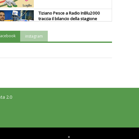
Tiziano Pesce a Radio InBlu2000
traccia il bilancio della stagione
facebook
instagram
Ddl Lobby, Uisp: “Il Parlamento
valorizzi le nostre specificità"
La formazione Uisp rallenta ma
prosegue anche in estate
Tiziano Pesce nel Cda di
ta 2.0
Fondazione Terzjus: prima riunione
a Roma
×