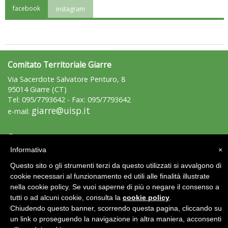
facebook
instagram
"Superare gli ostacoli": la relazione di Tiziano Pesce al CN Uisp
Comitato Territoriale Giarre
Via Sacerdote Salvatore Penturo, 8
95014 Giarre (CT)
Tel: 095/7793642 - Fax: 095/7793642
giarre@uisp.it
e-mail:
Area Riservata 2.0
Luglio 2026: "Pensando con i piedi, si possono fare le
Informativa
×
rivoluzioni"
Questo sito o gli strumenti terzi da questo utilizzati si avvalgono di
cookie necessari al funzionamento ed utili alle finalità illustrate
nella cookie policy. Se vuoi saperne di più o negare il consenso a
tutti o ad alcuni cookie, consulta la
cookie policy
.
Chiudendo questo banner, scorrendo questa pagina, cliccando su
un link o proseguendo la navigazione in altra maniera, acconsenti