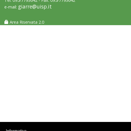
Tel: 095/7793642 - Fax: 095/7793642
giarre@uisp.it
e-mail:
Area Riservata 2.0
Luglio 2026: "Pensando con i piedi, si possono fare le
rivoluzioni"
Tiziano Pesce a Radio InBlu2000 traccia il bilancio della stagione
Informativa