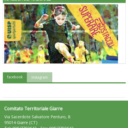
facebook
instagram
"Superare gli ostacoli": la relazione di Tiziano Pesce al CN Uisp
Comitato Territoriale Giarre
Via Sacerdote Salvatore Penturo, 8
95014 Giarre (CT)