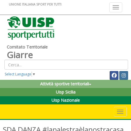
UNIONE ITALIANA SPORT PER TUTTI
Toggle na
Comitato Territoriale
Giarre
Select Language
▼
Attività sportive territoriali
Uisp Sicilia
Uisp Nazionale
Toggle 
SDA DANZA #lapalestraèlanostracasa