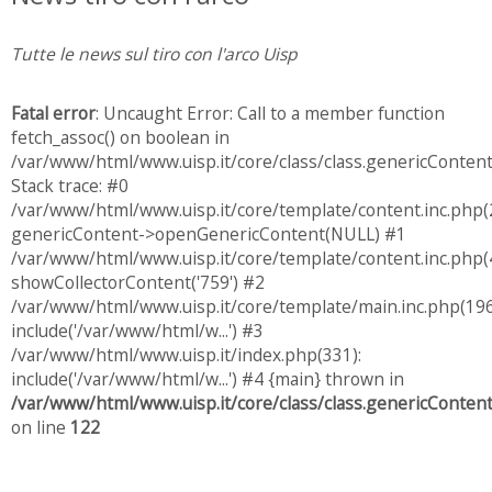
Tutte le news sul tiro con l'arco Uisp
Fatal error
: Uncaught Error: Call to a member function
fetch_assoc() on boolean in
/var/www/html/www.uisp.it/core/class/class.genericConten
Stack trace: #0
/var/www/html/www.uisp.it/core/template/content.inc.php(
genericContent->openGenericContent(NULL) #1
/var/www/html/www.uisp.it/core/template/content.inc.php(4
showCollectorContent('759') #2
/var/www/html/www.uisp.it/core/template/main.inc.php(196
include('/var/www/html/w...') #3
/var/www/html/www.uisp.it/index.php(331):
include('/var/www/html/w...') #4 {main} thrown in
/var/www/html/www.uisp.it/core/class/class.genericConten
on line
122