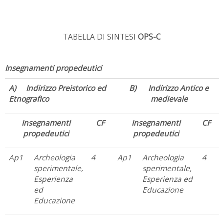
TABELLA DI SINTESI
OPS-C
Insegnamenti propedeutici
A) Indirizzo Preistorico ed
B) Indirizzo Antico e
Etnografico
medievale
Insegnamenti
CF
Insegnamenti
CF
propedeutici
propedeutici
Ap1
Archeologia
4
Ap1
Archeologia
4
sperimentale,
sperimentale,
Esperienza
Esperienza ed
ed
Educazione
Educazione