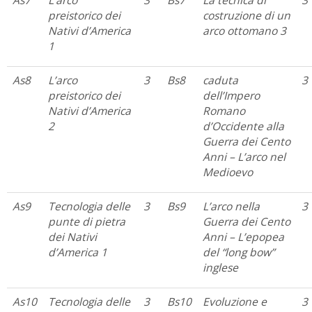
As7
L’arco
3
Bs7
La tecnica di
3
preistorico dei
costruzione di un
Nativi d’America
arco ottomano 3
1
As8
L’arco
3
Bs8
caduta
3
preistorico dei
dell’Impero
Nativi d’America
Romano
2
d’Occidente alla
Guerra dei Cento
Anni – L’arco nel
Medioevo
As9
Tecnologia delle
3
Bs9
L’arco nella
3
punte di pietra
Guerra dei Cento
dei Nativi
Anni – L’epopea
d’America 1
del “long bow”
inglese
As10
Tecnologia delle
3
Bs10
Evoluzione e
3