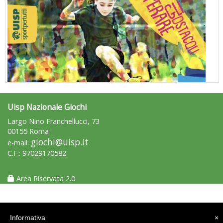
Uisp Nazionale Giochi
"Superare gli ostacoli": la relazione di Tiziano Pesce al CN Uisp
Largo Nino Franchellucci, 73
00155 Roma
giochi@uisp.it
e-mail:
C.F.: 97029170582
Area Riservata 2.0
Informativa
×