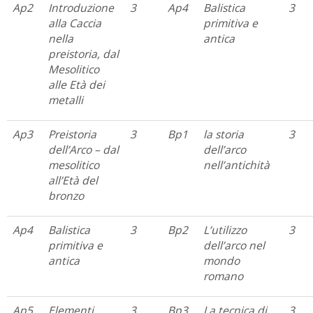
Ap2
Introduzione
3
Ap4
Balistica
3
alla Caccia
primitiva e
nella
antica
preistoria, dal
Mesolitico
alle Età dei
metalli
Ap3
Preistoria
3
Bp1
la storia
3
dell’Arco – dal
dell’arco
mesolitico
nell’antichità
all’Età del
bronzo
Ap4
Balistica
3
Bp2
L’utilizzo
3
primitiva e
dell’arco nel
antica
mondo
romano
Ap5
Elementi
3
Bp3
La tecnica di
3