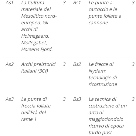
As1
La Cultura
3
Bs1
Le punte a
3
materiale del
cartoccio e le
Mesolitico nord-
punte foliate a
europeo. Gli
cannone
archi di
Holmegaard.
Mollegabet,
Horsens Fjord.
As2
Archi preistorici
3
Bs2
Le frecce di
3
italiani (3Cf)
Nydam:
tecnologie di
ricostruzione
As3
Le punte di
3
Bs3
La tecnica di
3
freccia foliate
costruzione di un
dell’Età del
arco di
rame 1
maggiociondolo
ricurvo di epoca
tardo-post