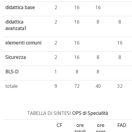
didattica base
2
16
16
didattica
2
16
8
8
avanzata1
elementi comuni
2
16
16
Sicurezza
2
16
8
8
BLS-D
1
8
8
totale
9
72
40
32
TABELLA DI SINTESI
OPS di Specialità
CF
ore
ore
FAD
totali
pres