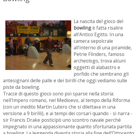
La nascita del gioco del
bowling
è fatta risalire
all'Antico Egitto. In una
camera sepolcrale
all'interno di una piramide,
Petrie Flinders, famoso
archeologo, trova alcuni
oggetti di alabastro e
porfido che sembrano gli
antesignani delle palle e dei birilli che oggi vediamo sulle
piste da bowling.
Tracce di questo gioco sono poi sparse nella storia:
nell'Impero romano, nel Medioevo, al tempo della Riforma
(con un inedito Martin Lutero che si dilettava in una
versione a 9 birilli), e ai tempi dei corsari quando - si narra -
sir Francis Drake posticipò uno scontro navale perché
impegnato in una appassionante quanto sfortunata partita
a bowling. La leggenda diventa storia alla fine dell'Ottocento