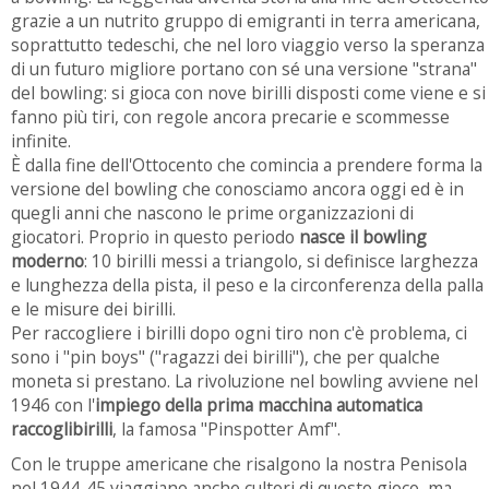
grazie a un nutrito gruppo di emigranti in terra americana,
soprattutto tedeschi, che nel loro viaggio verso la speranza
di un futuro migliore portano con sé una versione "strana"
del bowling: si gioca con nove birilli disposti come viene e si
fanno più tiri, con regole ancora precarie e scommesse
infinite.
È dalla fine dell'Ottocento che comincia a prendere forma la
versione del bowling che conosciamo ancora oggi ed è in
quegli anni che nascono le prime organizzazioni di
giocatori. Proprio in questo periodo
nasce il bowling
moderno
: 10 birilli messi a triangolo, si definisce larghezza
e lunghezza della pista, il peso e la circonferenza della palla
e le misure dei birilli.
Per raccogliere i birilli dopo ogni tiro non c'è problema, ci
sono i "pin boys" ("ragazzi dei birilli"), che per qualche
moneta si prestano. La rivoluzione nel bowling avviene nel
1946 con l'
impiego della prima macchina automatica
raccoglibirilli
, la famosa "Pinspotter Amf".
Con le truppe americane che risalgono la nostra Penisola
nel 1944-45 viaggiano anche cultori di questo gioco, ma