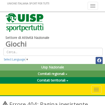
UNIONE ITALIANA SPORT PER TUTTI
Toggle na
Settore di Attività Nazionale
Giochi
Select Language
▼
Uisp Nazionale
Comitati regionali
Comitati territoriali
Toggle 
Errore 404: Pagina inesistente