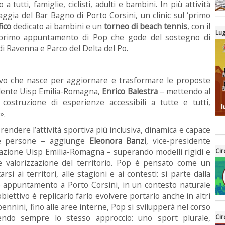
 tutti, famiglie, ciclisti, adulti e bambini. In più attività
aggia del Bar Bagno di Porto Corsini, un clinic sul ‘primo
ico
dedicato ai bambini e un
torneo di beach tennis
, con il
Lug
 primo appuntamento di Pop che gode del sostegno di
 Ravenna e Parco del Delta del Po.
vo che nasce per aggiornare e trasformare le proposte
sidente Uisp Emilia-Romagna,
Enrico Balestra
– mettendo al
costruzione di esperienze accessibili a tutte e tutti,
».
rendere l’attività sportiva più inclusiva, dinamica e capace
lle persone – aggiunge
Eleonora Banzi
, vice-presidente
azione Uisp Emilia-Romagna – superando modelli rigidi e
Cir
 valorizzazione del territorio. Pop è pensato come un
rsi ai territori, alle stagioni e ai contesti: si parte dalla
o appuntamento a Porto Corsini, in un contesto naturale
biettivo è replicarlo farlo evolvere portarlo anche in altri
pennini, fino alle aree interne, Pop si svilupperà nel corso
endo sempre lo stesso approccio: uno sport plurale,
Cir