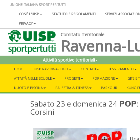
UNIONE ITALIANA SPORT PER TUTTI
COS'È L'UISP
STATUTO E REGOLAMENTI
SERVIZI ASSOCIAZIO
PRIVACY
Comitato Territoriale
Ravenna-L
Attività sportive territoriali
HOME
UISP RAVENNA-LUGO
CONTATTI
TESSERAMENTO
ATTIVITÀ NELLE SCUOLE
PROGETTI
FORMAZIONE
GITE E
NUOTO E PISCINA
PALESTRA & FITNESS
PARKOUR
KUNG F
Sabato 23 e domenica 24 𝗣𝗢𝗣: 𝗣𝗹
Corsini
Una 