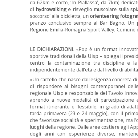
da 62km e corto, ‘In Piallassa’, da 7km) dedicato a
di
hydrowalking
e risveglio muscolare sulla spi
soccorso’ alla bicicletta, un
orienteering fotograf
pranzo conclusivo sempre al Bar Bagno. Un
Regione Emilia-Romagna Sport Valley, Comune di
LE DICHIARAZIONI.
«Pop è un format innovati
sportive tradizionali della Uisp – spiega il pre
centro la contaminazione tra discipline e la 
indipendentemente dall’età e dal livello di abilità
«Un cartello che nasce dall’esigenza concreta di 
di rispondere ai bisogni contemporanei de
regionale Uisp e responsabile del Tavolo Innov
aprendo a nuove modalità di partecipazione e
format itinerante e flessibile, in grado di adatta
tarda primavera (23 e 24 maggio), con il prim
che favorisce socialità e sperimentazione, ma l’o
luoghi della regione. Dalle aree costiere agli Ap
degli anni con esperienze diverse, manten