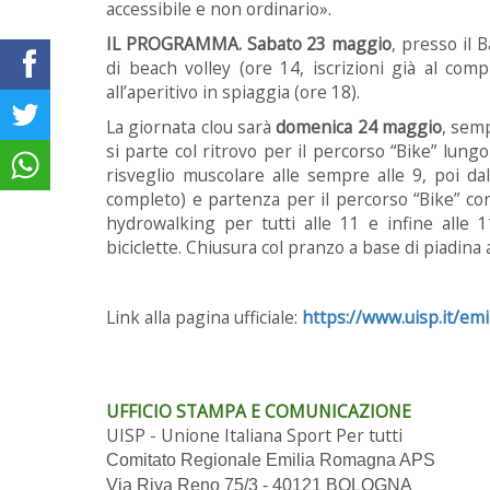
accessibile e non ordinario».
IL PROGRAMMA.
Sabato 23 maggio
, presso il
di beach volley (ore 14, iscrizioni già al co
all’aperitivo in spiaggia (ore 18).
La giornata clou sarà
domenica 24 maggio
, semp
si parte col ritrovo per il percorso “Bike” lun
risveglio muscolare alle sempre alle 9, poi dal
completo) e partenza per il percorso “Bike” cort
hydrowalking per tutti alle 11 e infine alle
biciclette. Chiusura col pranzo a base di piadina a
Link alla pagina ufficiale:
https://www.uisp.it/e
UFFICIO STAMPA E COMUNICAZIONE
UISP - Unione Italiana Sport Per tutti
Comitato Regionale Emilia Romagna APS
Via Riva Reno 75/3 - 40121 BOLOGNA