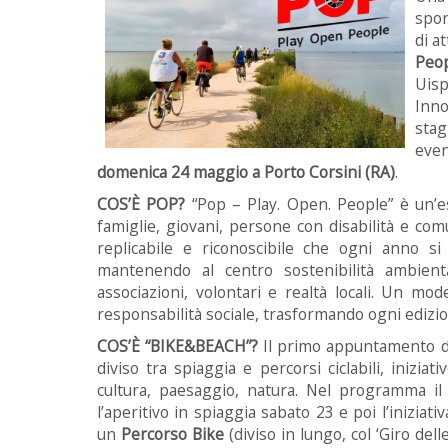
spor
di at
Peo
Uis
Inno
sta
eve
domenica 24 maggio a Porto Corsini (RA)
.
COS’È POP?
“Pop – Play. Open. People” è un’e
famiglie, giovani, persone con disabilità e comu
replicabile e riconoscibile che ogni anno s
mantenendo al centro sostenibilità ambiental
associazioni, volontari e realtà locali. Un mo
responsabilità sociale, trasformando ogni edizion
COS’È “BIKE&BEACH”?
Il primo appuntamento di
diviso tra spiaggia e percorsi ciclabili, inizi
cultura, paesaggio, natura. Nel programma i
l’aperitivo in spiaggia sabato 23 e poi l’inizia
un
Percorso Bike
(diviso in lungo, col ‘Giro del