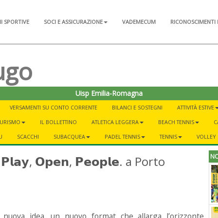
NI SPORTIVE
SOCI E ASSICURAZIONE
VADEMECUM
RICONOSCIMENTI 
ugo
Uisp Emilia-Romagna
VERSAMENTI SU CONTO CORRENTE
BILANCI E SOSTEGNI
ATTIVITÀ ESTIVE
 TURISMO
IL BOLLETTINO
ATLETICA LEGGERA
BEACH TENNIS
C
U
SCACCHI
SUBACQUEA
PADEL TENNIS
TENNIS
VOLLEY
NO
𝘆, 𝗢𝗽𝗲𝗻, 𝗣𝗲𝗼𝗽𝗹𝗲. a Porto
nuova idea, un nuovo format che allarga l’orizzonte