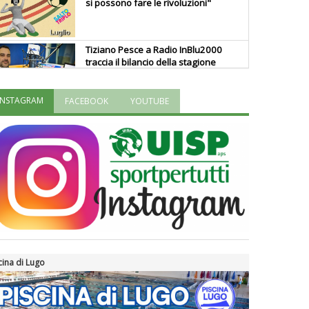
si possono fare le rivoluzioni"
Tiziano Pesce a Radio InBlu2000
traccia il bilancio della stagione
INSTAGRAM
FACEBOOK
YOUTUBE
Ddl Lobby, Uisp: “Il Parlamento
valorizzi le nostre specificità"
La formazione Uisp rallenta ma
prosegue anche in estate
Tiziano Pesce nel Cda di
Fondazione Terzjus: prima riunione
a Roma
cina di Lugo