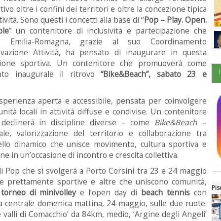
tivo oltre i confini dei territori e oltre la concezione tipica
tività. Sono questi i concetti alla base di “
Pop – Play. Open.
ple
” un contenitore di inclusività e partecipazione che
p Emilia-Romagna, grazie al suo Coordinamento
vazione Attività, ha pensato di inaugurare in questa
gione sportiva. Un contenitore che promuoverà come
nto inaugurale il ritrovo
“Bike&Beach”, sabato 23 e
sperienza aperta e accessibile, pensata per coinvolgere
nità locali in attività diffuse e condivise. Un contenitore
i declinerà in discipline diverse – come
Bike&Beach
–
e, valorizzazione del territorio e collaborazione tra
dello dinamico che unisce movimento, cultura sportiva e
e in un’occasione di incontro e crescita collettiva.
 Pop che si svolgerà a Porto Corsini tra 23 e 24 maggio
ative prettamente sportive e altre che uniscono comunità,
Pis
l
torneo di minivolley
e l’open day di
beach tennis
con
tiva centrale domenica mattina, 24 maggio, sulle due ruote:
le valli di Comacchio’ da 84km, medio, ‘Argine degli Angeli’