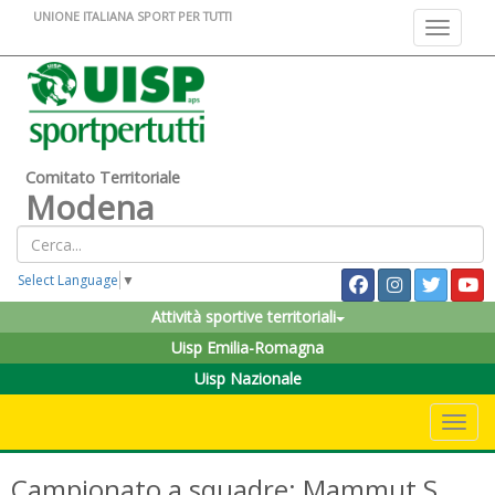
UNIONE ITALIANA SPORT PER TUTTI
Toggle na
Comitato Territoriale
Modena
Select Language
▼
Attività sportive territoriali
Uisp Emilia-Romagna
Uisp Nazionale
Toggle 
Campionato a squadre: Mammut S.