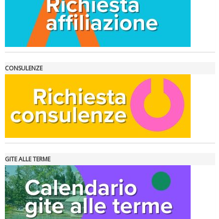
La formazione Uisp rallenta ma prosegue anche in estate
CONSULENZE
GITE ALLE TERME
Tiziano Pesce nel Cda di Fondazione Terzjus: prima riunione a
Roma