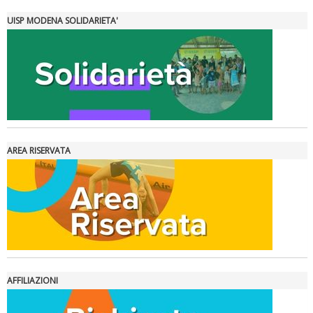
Tiziano Pesce a Radio InBlu2000 traccia il bilancio della stagione
UISP MODENA SOLIDARIETA'
AREA RISERVATA
Ddl Lobby, Uisp: “Il Parlamento valorizzi le nostre specificità"
AFFILIAZIONI