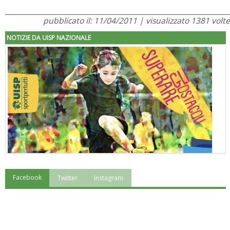
pubblicato il: 11/04/2011 | visualizzato 1381 volte
NOTIZIE DA UISP NAZIONALE
Facebook
Twitter
Instagram
"Superare gli ostacoli": la relazione di Tiziano Pesce al CN Uisp