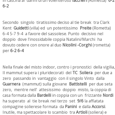
in cascina ai danni di un volenteroso
Iaccheri
(Rometta)
6-2
6-2
Secondo singolo tiratissimo deciso al tie break tra Clark
Kent
Guidetti
(villa) ed un potentissimo
Preite
(Rometta)
6-4 5-7 9-4 a favore del sassolese. Punto decisivo nel
doppio dove l'inossidabile coppia Natalini/Marchi ha
dovuto cedere con onore al duo
Nicolini -Corghi
(rometta)
per
6-2 6-4
Nella finale del misto indoor, contro i pronostici della vigilia,
Il mammut supera i pluridecorati del
TC Soliera
per due a
zero passando in vantaggio con il singolo Vinto dalla
Guarnera
(mammut) sulla giovane
Battistelli
per due seta
zero, mentre nell' attesissimo doppio misto, la coppia di
casa formata dalla
Bardelli
in coppia con un frizzante
Nordi
ha superato al tie break nel terzo set
9/6
la affiatata
compagine solierese formata da
Panini
e dalla
Accorsi
.
Inutile, ma spettacolare lo scambio tra
Artioli
(soliera) e