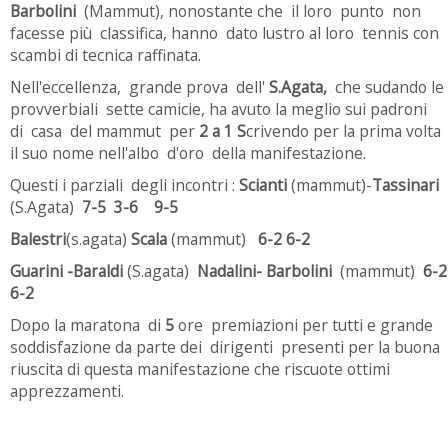
Barbolini
(Mammut), nonostante che il loro punto non
facesse più classifica, hanno dato lustro al loro tennis con
scambi di tecnica raffinata.
Nell'eccellenza, grande prova dell'
S.Agata,
che sudando le
provverbiali sette camicie, ha avuto la meglio sui padroni
di casa del mammut per
2 a 1 S
crivendo per la prima volta
il suo nome nell'albo d'oro della manifestazione.
Questi i parziali degli incontri :
Scianti
(mammut)-
Tassinari
(S.Agata)
7-5 3-6 9-5
Balestri
(s.agata)
Scala
(mammut)
6-2 6-2
Guarini -Baraldi
(S.agata)
Nadalini- Barbolini
(mammut)
6-2
6-2
Dopo la maratona di
5
ore premiazioni per tutti e grande
soddisfazione da parte dei dirigenti presenti per la buona
riuscita di questa manifestazione che riscuote ottimi
apprezzamenti.