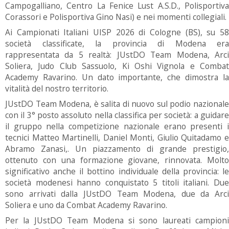
Campogalliano, Centro La Fenice Lust A.S.D., Polisportiva
Corassori e Polisportiva Gino Nasi) e nei momenti collegiali.
Ai Campionati Italiani UISP 2026 di Cologne (BS), su 58
società classificate, la provincia di Modena era
rappresentata da 5 realtà: JUstDO Team Modena, Arci
Soliera, Judo Club Sassuolo, Ki Oshi Vignola e Combat
Academy Ravarino. Un dato importante, che dimostra la
vitalità del nostro territorio.
JUstDO Team Modena, è salita di nuovo sul podio nazionale
con il 3° posto assoluto nella classifica per società: a guidare
il gruppo nella competizione nazionale erano presenti i
tecnici Matteo Martinelli, Daniel Monti, Giulio Quitadamo e
Abramo Zanasi,. Un piazzamento di grande prestigio,
ottenuto con una formazione giovane, rinnovata. Molto
significativo anche il bottino individuale della provincia: le
società modenesi hanno conquistato 5 titoli italiani. Due
sono arrivati dalla JUstDO Team Modena, due da Arci
Soliera e uno da Combat Academy Ravarino.
Per la JUstDO Team Modena si sono laureati campioni