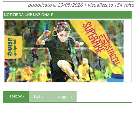
pubblicato il: 29/05/2026 | visualizzato 154 volte
NOTIZIE DA UISP NAZIONALE
Facebook
Twitter
Instagram
"Superare gli ostacoli": la relazione di Tiziano Pesce al CN Uisp