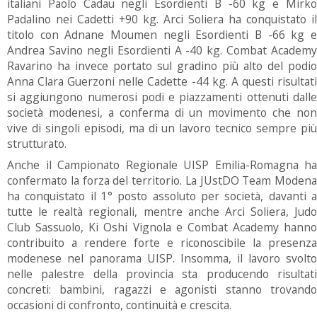
italiani Paolo Cadau negli Esordienti B -60 kg e Mirko
Padalino nei Cadetti +90 kg. Arci Soliera ha conquistato il
titolo con Adnane Moumen negli Esordienti B -66 kg e
Andrea Savino negli Esordienti A -40 kg. Combat Academy
Ravarino ha invece portato sul gradino più alto del podio
Anna Clara Guerzoni nelle Cadette -44 kg. A questi risultati
si aggiungono numerosi podi e piazzamenti ottenuti dalle
società modenesi, a conferma di un movimento che non
vive di singoli episodi, ma di un lavoro tecnico sempre più
strutturato.
Anche il Campionato Regionale UISP Emilia-Romagna ha
confermato la forza del territorio. La JUstDO Team Modena
ha conquistato il 1° posto assoluto per società, davanti a
tutte le realtà regionali, mentre anche Arci Soliera, Judo
Club Sassuolo, Ki Oshi Vignola e Combat Academy hanno
contribuito a rendere forte e riconoscibile la presenza
modenese nel panorama UISP. Insomma, il lavoro svolto
nelle palestre della provincia sta producendo risultati
concreti: bambini, ragazzi e agonisti stanno trovando
occasioni di confronto, continuità e crescita.