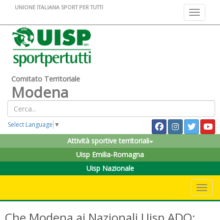
UNIONE ITALIANA SPORT PER TUTTI
Toggle na
Comitato Territoriale
Modena
Select Language
▼
Attività sportive territoriali
Uisp Emilia-Romagna
Uisp Nazionale
Toggle 
Che Modena ai Nazionali Uisp ADO: