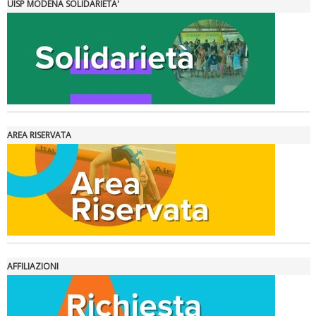
UISP MODENA SOLIDARIETA'
AREA RISERVATA
Ddl Lobby, Uisp: “Il Parlamento valorizzi le nostre specificità"
AFFILIAZIONI