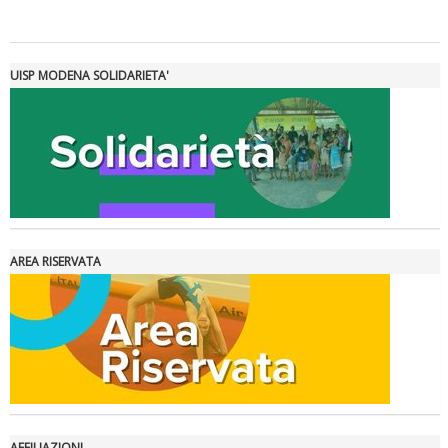
Tiziano Pesce a Radio InBlu2000 traccia il bilancio della stagione
UISP MODENA SOLIDARIETA'
AREA RISERVATA
Ddl Lobby, Uisp: “Il Parlamento valorizzi le nostre specificità"
AFFILIAZIONI