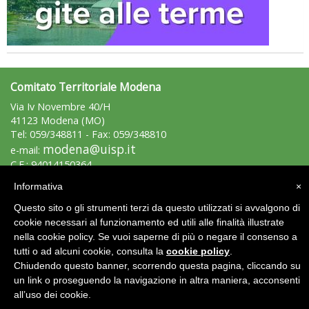
Roma
Comitato Territoriale Modena
Via Iv Novembre 40/H
41123 Modena (MO)
Tel: 059/348811 - Fax: 059/348810
modena@uisp.it
e-mail:
C.F.: 94014150364
P.Iva: 02231330362
Informativa
×
Questo sito o gli strumenti terzi da questo utilizzati si avvalgono di
Area Riservata 2.0
cookie necessari al funzionamento ed utili alle finalità illustrate
nella cookie policy. Se vuoi saperne di più o negare il consenso a
tutti o ad alcuni cookie, consulta la
cookie policy
.
Chiudendo questo banner, scorrendo questa pagina, cliccando su
un link o proseguendo la navigazione in altra maniera, acconsenti
all’uso dei cookie.