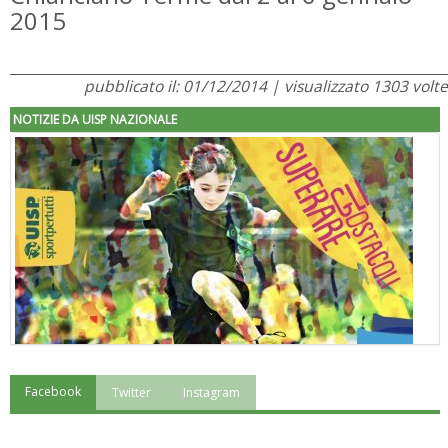
2015
pubblicato il: 01/12/2014 | visualizzato 1303 volte
NOTIZIE DA UISP NAZIONALE
Facebook
Twitter
Instagram
"Superare gli ostacoli": la relazione di Tiziano Pesce al CN Uisp