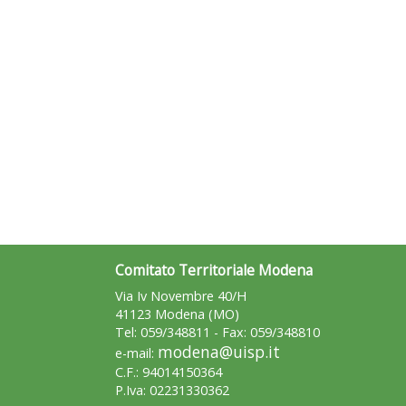
Comitato Territoriale Modena
Via Iv Novembre 40/H
41123 Modena (MO)
Tel: 059/348811 - Fax: 059/348810
modena@uisp.it
e-mail:
C.F.: 94014150364
P.Iva: 02231330362