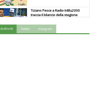
Tiziano Pesce a Radio InBlu2000
traccia il bilancio della stagione
Facebook
Twitter
Instagram
Ddl Lobby, Uisp: “Il Parlamento
valorizzi le nostre specificità"
La formazione Uisp rallenta ma
prosegue anche in estate
Tiziano Pesce nel Cda di
Fondazione Terzjus: prima riunione
a Roma