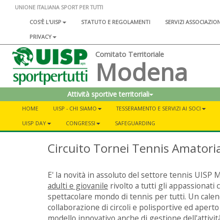
UNIONE ITALIANA SPORT PER TUTTI
COS'È L'UISP
STATUTO E REGOLAMENTI
SERVIZI ASSOCIAZIO
PRIVACY
Comitato Territoriale
Modena
Attività sportive territoriali
HOME
UISP - CHI SIAMO
TESSERAMENTO E SERVIZI AI SOCI
UISP DAY
CONGRESSI
SAFEGUARDING
Circuito Tornei Tennis Amatorial
E' la novità in assoluto del settore tennis UISP
adulti e giovanile
rivolto a tutti gli appassionati
spettacolare mondo di tennis per tutti. Un calend
collaborazione di circoli e polisportive ed aperto
modello innovativo anche di gestione dell'attivi