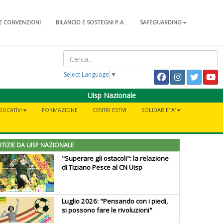
E CONVENZIONI
BILANCIO E SOSTEGNI P.A.
SAFEGUARDING
Select Language
▼
Uisp Nazionale
DUCATIVI
FORMAZIONE
CENTRI ESTIVI
SOLIDARIETA'
TIZIE DA UISP NAZIONALE
"Superare gli ostacoli": la relazione
di Tiziano Pesce al CN Uisp
Luglio 2026: "Pensando con i piedi,
si possono fare le rivoluzioni"