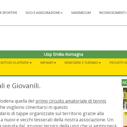
NI SPORTIVE
SOCI E ASSICURAZIONE
VADEMECUM
RICONOSCIMENTI 
Uisp Emilia-Romagna
SETTORI DI ATTIVITA'
IMPIANTI
BENESSERE E TURISMO
PROGETTI E
NO
i e Giovanili.
 Modena quella del
primo circuito amatoriale di tennis
 che vogliono cimentarsi in questo
ario di tappe organizzate sul territorio grazie alla
 a nuovi e vecchi tesserati della nostra associazione. Un
tà seguita dal gruppo tecnico della uisp che vi aggiornerà