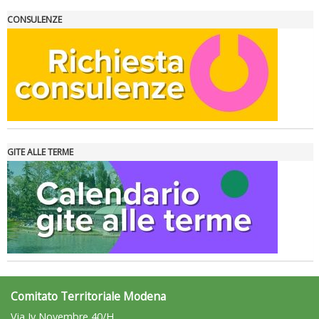
La formazione Uisp rallenta ma prosegue anche in estate
CONSULENZE
GITE ALLE TERME
Tiziano Pesce nel Cda di Fondazione Terzjus: prima riunione a
Roma
Comitato Territoriale Modena
Via Iv Novembre 40/H