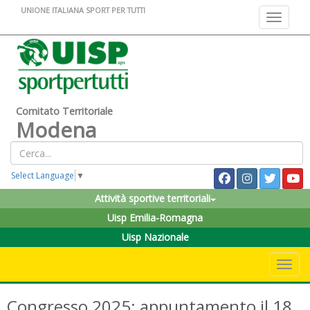
UNIONE ITALIANA SPORT PER TUTTI
Toggle na
Comitato Territoriale
Modena
Select Language
▼
Attività sportive territoriali
Uisp Emilia-Romagna
Uisp Nazionale
Toggle 
Congresso 2025: appuntamento il 18