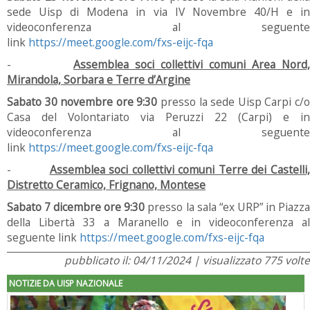
sede Uisp di Modena in via IV Novembre 40/H e in
videoconferenza al seguente
link
https://meet.google.com/fxs-eijc-fqa
-
Assemblea soci collettivi comuni Area Nord,
Mirandola, Sorbara e Terre d’Argine
Sabato 30 novembre ore 9:30
presso la sede Uisp Carpi c/
Casa del Volontariato via Peruzzi 22 (Carpi) e in
videoconferenza al seguente
link
https://meet.google.com/fxs-eijc-fqa
-
Assemblea soci collettivi comuni Terre dei Castelli,
Distretto Ceramico, Frignano, Montese
Sabato 7 dicembre ore 9:30
presso la sala “ex URP” in Piazz
della Libertà 33 a Maranello e in videoconferenza al
seguente link
https://meet.google.com/fxs-eijc-fqa
pubblicato il: 04/11/2024 | visualizzato 775 volte
NOTIZIE DA UISP NAZIONALE