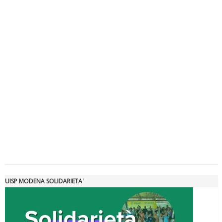
Luglio 2026: "Pensando con i piedi, si possono fare le
rivoluzioni"
Tiziano Pesce a Radio InBlu2000 traccia il bilancio della stagione
UISP MODENA SOLIDARIETA'