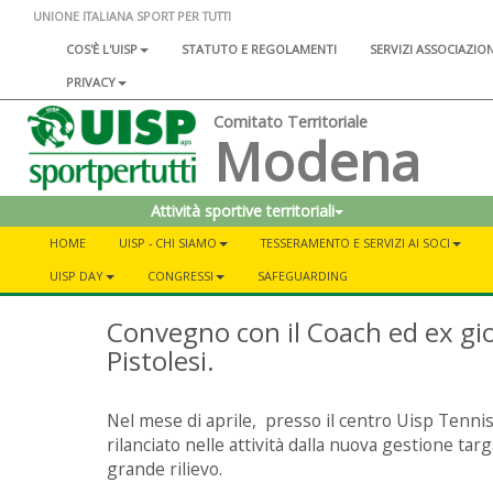
UNIONE ITALIANA SPORT PER TUTTI
COS'È L'UISP
STATUTO E REGOLAMENTI
SERVIZI ASSOCIAZIO
PRIVACY
Comitato Territoriale
Modena
Attività sportive territoriali
HOME
UISP - CHI SIAMO
TESSERAMENTO E SERVIZI AI SOCI
UISP DAY
CONGRESSI
SAFEGUARDING
Convegno con il Coach ed ex gi
Pistolesi.
Nel mese di aprile, presso il centro Uisp Tenni
rilanciato nelle attività dalla nuova gestione ta
grande rilievo.