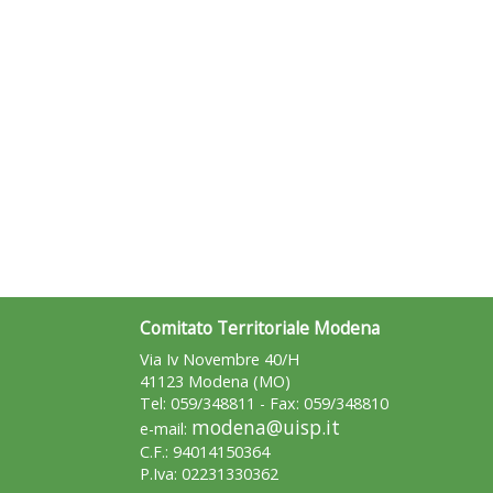
Comitato Territoriale Modena
Via Iv Novembre 40/H
41123 Modena (MO)
Tel: 059/348811 - Fax: 059/348810
modena@uisp.it
e-mail:
C.F.: 94014150364
P.Iva: 02231330362