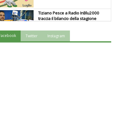
Tiziano Pesce a Radio InBlu2000
traccia il bilancio della stagione
Facebook
Twitter
Instagram
Ddl Lobby, Uisp: “Il Parlamento
valorizzi le nostre specificità"
La formazione Uisp rallenta ma
prosegue anche in estate
Tiziano Pesce nel Cda di
Fondazione Terzjus: prima riunione
a Roma