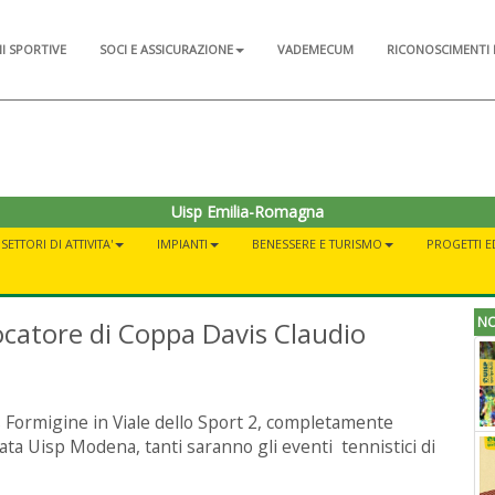
NI SPORTIVE
SOCI E ASSICURAZIONE
VADEMECUM
RICONOSCIMENTI 
Uisp Emilia-Romagna
SETTORI DI ATTIVITA'
IMPIANTI
BENESSERE E TURISMO
PROGETTI E
NO
ocatore di Coppa Davis Claudio
s Formigine in Viale dello Sport 2, completamente
rgata Uisp Modena, tanti saranno gli eventi tennistici di