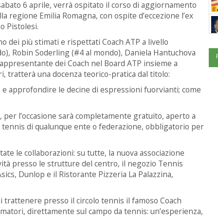
o sabato 6 aprile, verrà ospitato il corso di aggiornamento
ella regione Emilia Romagna, con ospite d’eccezione l’ex
 Pistolesi.
o dei più stimati e rispettati Coach ATP a livello
do), Robin Soderling (#4 al mondo), Daniela Hantuchova
 rappresentante dei Coach nel Board ATP insieme a
 tratterà una docenza teorico-pratica dal titolo:
 e approfondire le decine di espressioni fuorvianti; come
 per l’occasione sarà completamente gratuito, aperto a
 di tennis di qualunque ente o federazione, obbligatorio per
ate le collaborazioni: su tutte, la nuova associazione
vità presso le strutture del centro, il negozio Tennis
cs, Dunlop e il Ristorante Pizzeria La Palazzina,
i trattenere presso il circolo tennis il famoso Coach
 amatori, direttamente sul campo da tennis: un’esperienza,