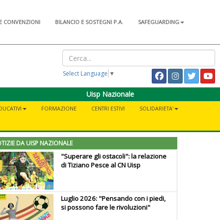
E CONVENZIONI
BILANCIO E SOSTEGNI P.A.
SAFEGUARDING
Select Language
▼
Uisp Nazionale
DUCATIVI
FORMAZIONE
CENTRI ESTIVI
SOLIDARIETA'
TIZIE DA UISP NAZIONALE
"Superare gli ostacoli": la relazione
di Tiziano Pesce al CN Uisp
Luglio 2026: "Pensando con i piedi,
si possono fare le rivoluzioni"