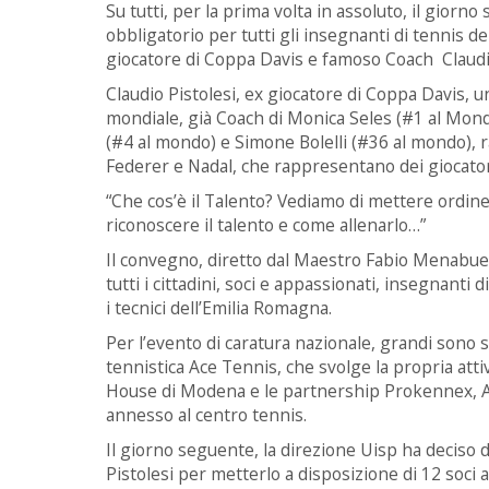
Su tutti, per la prima volta in assoluto, il giorn
obbligatorio per tutti gli insegnanti di tennis d
giocatore di Coppa Davis e famoso Coach Claudio
Claudio Pistolesi, ex giocatore di Coppa Davis, un
mondiale, già Coach di Monica Seles (#1 al Mon
(#4 al mondo) e Simone Bolelli (#36 al mondo),
Federer e Nadal, che rappresentano dei giocatori,
“Che cos’è il Talento? Vediamo di mettere ordine
riconoscere il talento e come allenarlo…”
Il convegno, diretto dal Maestro Fabio Menabue,
tutti i cittadini, soci e appassionati, insegnanti
i tecnici dell’Emilia Romagna.
Per l’evento di caratura nazionale, grandi sono st
tennistica Ace Tennis, che svolge la propria atti
House di Modena e le partnership Prokennex, Asi
annesso al centro tennis.
Il giorno seguente, la direzione Uisp ha deciso d
Pistolesi per metterlo a disposizione di 12 soci