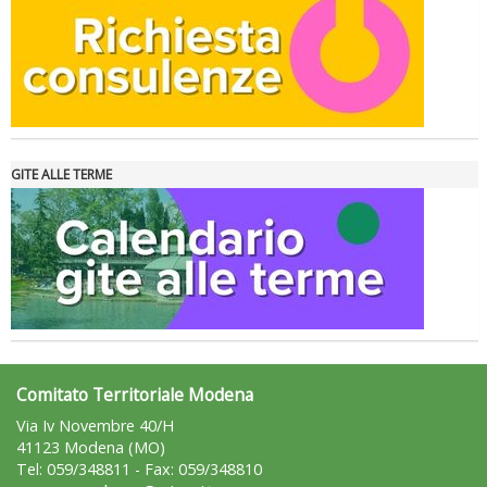
GITE ALLE TERME
Tiziano Pesce nel Cda di Fondazione Terzjus: prima riunione a
Roma
Comitato Territoriale Modena
Via Iv Novembre 40/H
41123 Modena (MO)
Tel: 059/348811 - Fax: 059/348810