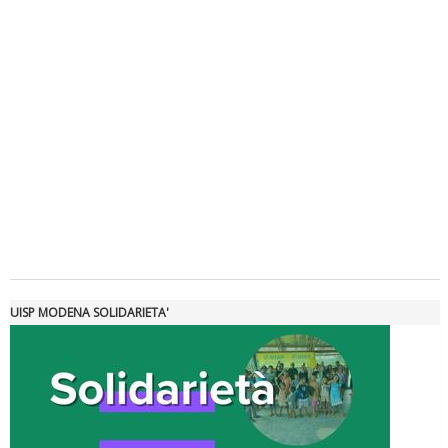
Luglio 2026: "Pensando con i piedi, si possono fare le
rivoluzioni"
Tiziano Pesce a Radio InBlu2000 traccia il bilancio della stagione
UISP MODENA SOLIDARIETA'