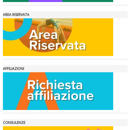
AREA RISERVATA
Ddl Lobby, Uisp: “Il Parlamento valorizzi le nostre specificità"
AFFILIAZIONI
La formazione Uisp rallenta ma prosegue anche in estate
CONSULENZE