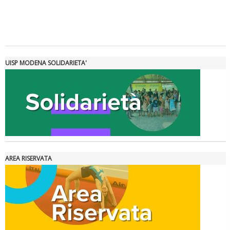
Tiziano Pesce a Radio InBlu2000 traccia il bilancio della stagione
UISP MODENA SOLIDARIETA'
AREA RISERVATA
Ddl Lobby, Uisp: “Il Parlamento valorizzi le nostre specificità"