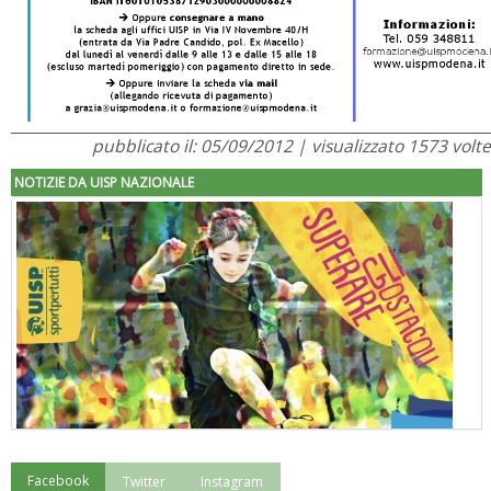
pubblicato il: 05/09/2012 | visualizzato 1573 volte
NOTIZIE DA UISP NAZIONALE
Facebook
Twitter
Instagram
"Superare gli ostacoli": la relazione di Tiziano Pesce al CN Uisp