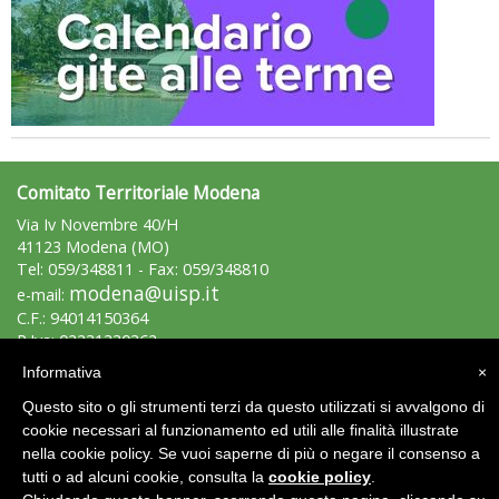
Tiziano Pesce nel Cda di Fondazione Terzjus: prima riunione a
Roma
Comitato Territoriale Modena
Via Iv Novembre 40/H
41123 Modena (MO)
Tel: 059/348811 - Fax: 059/348810
modena@uisp.it
e-mail:
C.F.: 94014150364
P.Iva: 02231330362
Informativa
×
Area Riservata 2.0
Questo sito o gli strumenti terzi da questo utilizzati si avvalgono di
cookie necessari al funzionamento ed utili alle finalità illustrate
nella cookie policy. Se vuoi saperne di più o negare il consenso a
tutti o ad alcuni cookie, consulta la
cookie policy
.