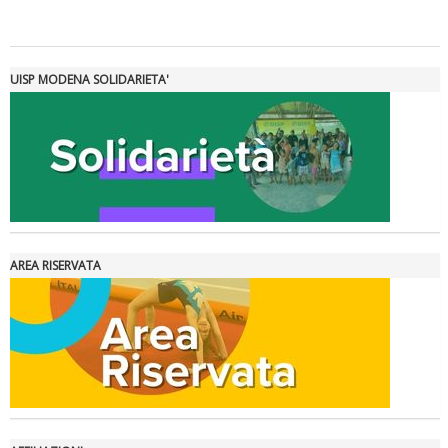
Tiziano Pesce a Radio InBlu2000 traccia il bilancio della stagione
UISP MODENA SOLIDARIETA'
AREA RISERVATA
Ddl Lobby, Uisp: “Il Parlamento valorizzi le nostre specificità"