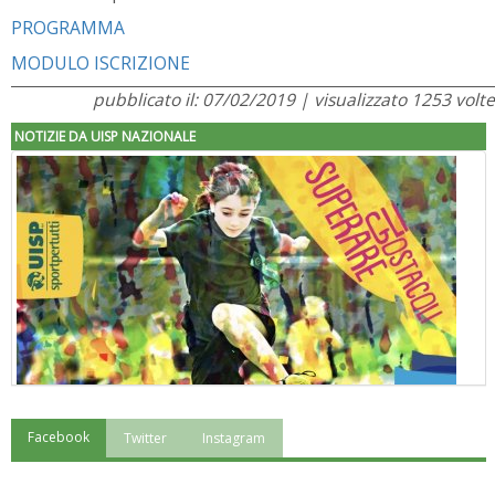
PROGRAMMA
MODULO ISCRIZIONE
pubblicato il: 07/02/2019 | visualizzato 1253 volte
NOTIZIE DA UISP NAZIONALE
Facebook
Twitter
Instagram
"Superare gli ostacoli": la relazione di Tiziano Pesce al CN Uisp