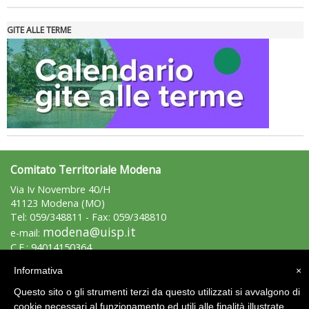
GITE ALLE TERME
Tiziano Pesce nel Cda di Fondazione Terzjus: prima riunione a
Roma
Comitato Territoriale Modena
Via Iv Novembre 40/H
41123 Modena (MO)
Tel: 059/348811 - Fax: 059/348810
modena@uisp.it
e-mail:
C.F.: 94014150364
P.Iva: 02231330362
Informativa
×
Questo sito o gli strumenti terzi da questo utilizzati si avvalgono di
Area Riservata 2.0
cookie necessari al funzionamento ed utili alle finalità illustrate