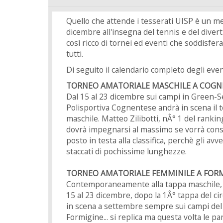
Quello che attende i tesserati UISP è un m
dicembre all'insegna del tennis e del diver
così ricco di tornei ed eventi che soddisfe
tutti.
Di seguito il calendario completo degli even
TORNEO AMATORIALE MASCHILE A COG
Dal 15 al 23 dicembre sui campi in Green-Se
Polisportiva Cognentese andrà in scena il 
maschile. Matteo Zilibotti, nÂ° 1 del rankin
dovrà impegnarsi al massimo se vorrà cons
posto in testa alla classifica, perchè gli avv
staccati di pochissime lunghezze.
TORNEO AMATORIALE FEMMINILE A FOR
Contemporaneamente alla tappa maschile,
15 al 23 dicembre, dopo la 1Â° tappa del ci
in scena a settembre sempre sui campi de
Formigine... si replica ma questa volta le par