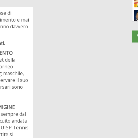
ese di
timento e mai
ranno davvero
ti.
NENTO
t della
torneo
g maschile,
ervare il suo
ersari sono
MIGINE
 sempre dal
rcuito andata
l UISP Tennis
tite si