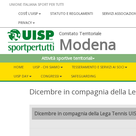
UNIONE ITALIANA SPORT PER TUTTI
COS'È L'UISP
STATUTO E REGOLAMENTI
SERVIZI ASSOCIAZIO
PRIVACY
Comitato Territoriale
Modena
Attività sportive territoriali
HOME
UISP - CHI SIAMO
TESSERAMENTO E SERVIZI AI SOCI
UISP DAY
CONGRESSI
SAFEGUARDING
Dicembre in compagnia della L
Dicembre in compagnia della Lega Tennis U