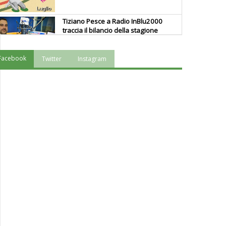
Tiziano Pesce a Radio InBlu2000
traccia il bilancio della stagione
Facebook
Twitter
Instagram
Ddl Lobby, Uisp: “Il Parlamento
valorizzi le nostre specificità"
La formazione Uisp rallenta ma
prosegue anche in estate
Tiziano Pesce nel Cda di
Fondazione Terzjus: prima riunione
a Roma