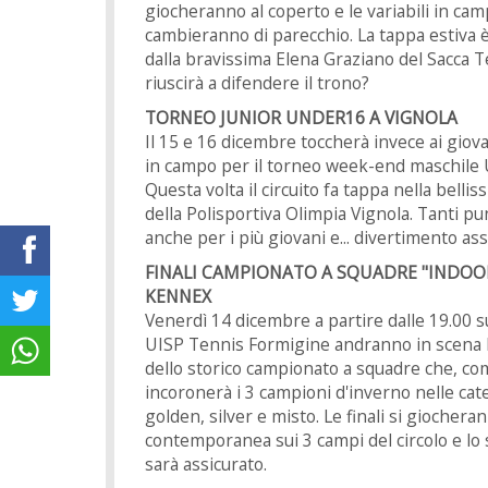
giocheranno al coperto e le variabili in ca
cambieranno di parecchio. La tappa estiva è
dalla bravissima Elena Graziano del Sacca 
riuscirà a difendere il trono?
TORNEO JUNIOR UNDER16 A VIGNOLA
Il 15 e 16 dicembre toccherà invece ai giov
in campo per il torneo week-end maschile
Questa volta il circuito fa tappa nella bellis
della Polisportiva Olimpia Vignola. Tanti pun
anche per i più giovani e... divertimento ass
FINALI CAMPIONATO A SQUADRE "INDOO
KENNEX
Venerdì 14 dicembre a partire dalle 19.00 s
UISP Tennis Formigine andranno in scena l
dello storico campionato a squadre che, co
incoronerà i 3 campioni d'inverno nelle cat
golden, silver e misto. Le finali si giochera
contemporanea sui 3 campi del circolo e lo 
sarà assicurato.