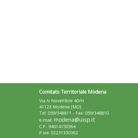
Comitato Territoriale Modena
Via Iv Novembre 40/H
41123 Modena (MO)
Tel: 059/348811 - Fax: 059/348810
modena@uisp.it
e-mail:
C.F.: 94014150364
P.Iva: 02231330362