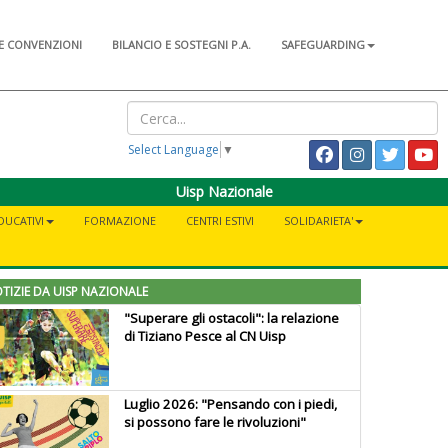
E CONVENZIONI
BILANCIO E SOSTEGNI P.A.
SAFEGUARDING
Select Language
▼
Uisp Nazionale
DUCATIVI
FORMAZIONE
CENTRI ESTIVI
SOLIDARIETA'
TIZIE DA UISP NAZIONALE
"Superare gli ostacoli": la relazione
di Tiziano Pesce al CN Uisp
Luglio 2026: "Pensando con i piedi,
si possono fare le rivoluzioni"