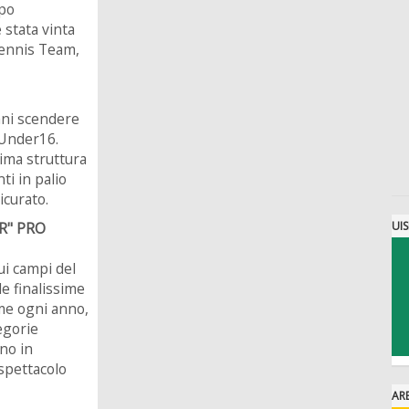
mpo
 stata vinta
Tennis Team,
ani scendere
 Under16.
sima struttura
ti in palio
icurato.
R" PRO
UI
ui campi del
e finalissime
me ogni anno,
egorie
nno in
spettacolo
AR