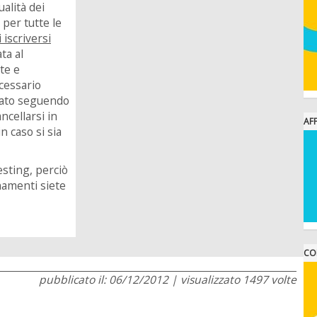
alità dei
 per tutte le
i iscriversi
ta al
te e
cessario
icato seguendo
ncellarsi in
AFF
 caso si sia
testing, perciò
namenti siete
CO
pubblicato il: 06/12/2012 | visualizzato 1497 volte