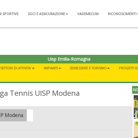
NI SPORTIVE
SOCI E ASSICURAZIONE
VADEMECUM
RICONOSCIMENTI 
Uisp Emilia-Romagna
SETTORI DI ATTIVITA'
IMPIANTI
BENESSERE E TURISMO
PROGETTI E
NO
ega Tennis UISP Modena
ISP Modena