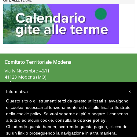
GITE ALLE TERME
Tiziano Pesce nel Cda di Fondazione Terzjus: prima riunione a
Roma
Comitato Territoriale Modena
Via Iv Novembre 40/H
41123 Modena (MO)
Tel: 059/348811 - Fax: 059/348810
modena@uisp.it
e-mail:
Informativa
×
C.F.: 94014150364
Questo sito o gli strumenti terzi da questo utilizzati si avvalgono
P.Iva: 02231330362
di cookie necessari al funzionamento ed utili alle finalità illustrate
nella cookie policy. Se vuoi saperne di più o negare il consenso
Area Riservata 2.0
a tutti o ad alcuni cookie, consulta la
cookie policy
.
Chiudendo questo banner, scorrendo questa pagina, cliccando
su un link o proseguendo la navigazione in altra maniera,