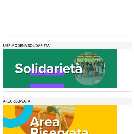
Tiziano Pesce a Radio InBlu2000 traccia il bilancio della stagione
UISP MODENA SOLIDARIETA'
AREA RISERVATA
Ddl Lobby, Uisp: “Il Parlamento valorizzi le nostre specificità"