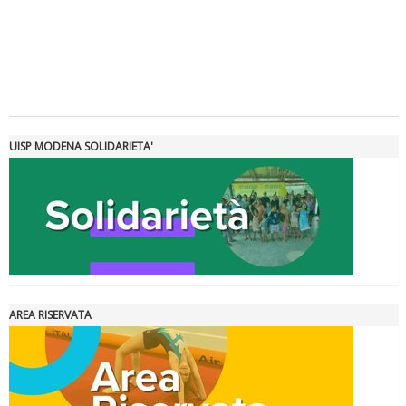
Tiziano Pesce a Radio InBlu2000 traccia il bilancio della stagione
UISP MODENA SOLIDARIETA'
AREA RISERVATA
Ddl Lobby, Uisp: “Il Parlamento valorizzi le nostre specificità"