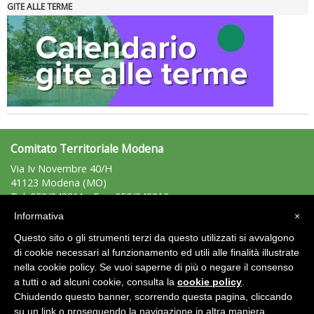
GITE ALLE TERME
Tiziano Pesce nel Cda di Fondazione Terzjus: prima riunione a
Roma
Comitato Territoriale Modena
Via Iv Novembre 40/H
41123 Modena (MO)
Tel: 059/348811 - Fax: 059/348810
modena@uisp.it
e-mail:
Informativa
×
C.F.: 94014150364
Questo sito o gli strumenti terzi da questo utilizzati si avvalgono
P.Iva: 02231330362
di cookie necessari al funzionamento ed utili alle finalità illustrate
nella cookie policy. Se vuoi saperne di più o negare il consenso
Area Riservata 2.0
a tutti o ad alcuni cookie, consulta la
cookie policy
.
Chiudendo questo banner, scorrendo questa pagina, cliccando
su un link o proseguendo la navigazione in altra maniera,