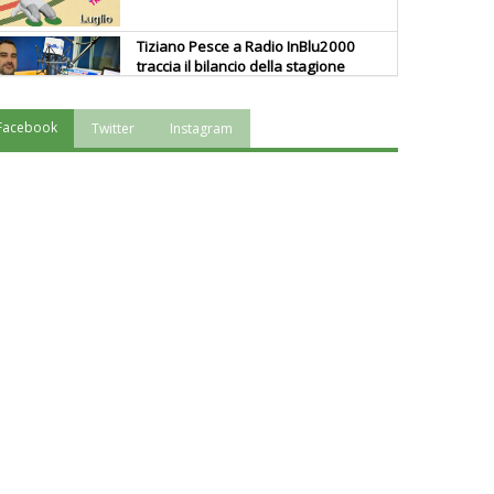
Tiziano Pesce a Radio InBlu2000
traccia il bilancio della stagione
Facebook
Twitter
Instagram
Ddl Lobby, Uisp: “Il Parlamento
valorizzi le nostre specificità"
La formazione Uisp rallenta ma
prosegue anche in estate
Tiziano Pesce nel Cda di
Fondazione Terzjus: prima riunione
a Roma