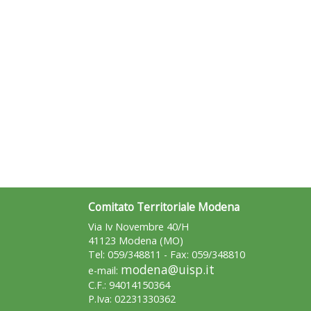
Comitato Territoriale Modena
Via Iv Novembre 40/H
41123 Modena (MO)
Tel: 059/348811 - Fax: 059/348810
modena@uisp.it
e-mail:
C.F.: 94014150364
P.Iva: 02231330362