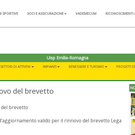
NI SPORTIVE
SOCI E ASSICURAZIONE
VADEMECUM
RICONOSCIMENTI 
Uisp Emilia-Romagna
SETTORI DI ATTIVITA'
IMPIANTI
BENESSERE E TURISMO
PROGETTI E
NO
novo del brevetto
 del brevetto
d'aggiornamento valido per il rinnovo del brevetto Lega