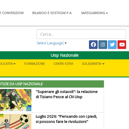
E CONVENZIONI
BILANCIO E SOSTEGNI P.A.
SAFEGUARDING
Select Language
▼
Uisp Nazionale
DUCATIVI
FORMAZIONE
CENTRI ESTIVI
SOLIDARIETA'
TIZIE DA UISP NAZIONALE
"Superare gli ostacoli": la relazione
di Tiziano Pesce al CN Uisp
Luglio 2026: "Pensando con i piedi,
si possono fare le rivoluzioni"