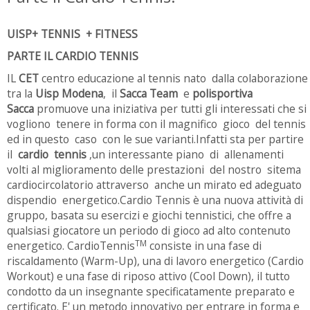
UISP+ TENNIS + FITNESS
PARTE IL CARDIO TENNIS
IL
CET
centro educazione al tennis nato dalla colaborazione
tra la
Uisp Modena
, il
Sacca Team
e
polisportiva
Sacca
promuove una iniziativa per tutti gli interessati che si
vogliono tenere in forma con il magnifico gioco del tennis
ed in questo caso con le sue varianti.Infatti sta per partire
il
cardio tennis
,un interessante piano di allenamenti
volti al miglioramento delle prestazioni del nostro sitema
cardiocircolatorio attraverso anche un mirato ed adeguato
dispendio energetico.Cardio Tennis è una nuova attività di
gruppo, basata su esercizi e giochi tennistici, che offre a
qualsiasi giocatore un periodo di gioco ad alto contenuto
TM
energetico. CardioTennis
consiste in una fase di
riscaldamento (Warm-Up), una di lavoro energetico (Cardio
Workout) e una fase di riposo attivo (Cool Down), il tutto
condotto da un insegnante specificatamente preparato e
certificato. E' un metodo innovativo per entrare in forma e