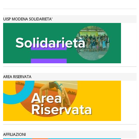
Tiziano Pesce a Radio InBlu2000 traccia il bilancio della stagione
UISP MODENA SOLIDARIETA'
AREA RISERVATA
Ddl Lobby, Uisp: “Il Parlamento valorizzi le nostre specificità"
AFFILIAZIONI