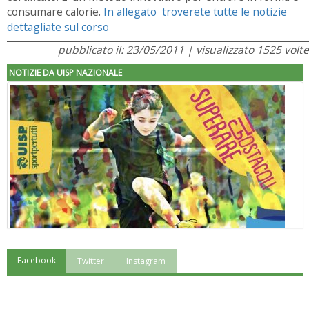
consumare calorie.
In allegato troverete tutte le notizie
dettagliate sul corso
pubblicato il: 23/05/2011 | visualizzato 1525 volte
NOTIZIE DA UISP NAZIONALE
Facebook
Twitter
Instagram
"Superare gli ostacoli": la relazione di Tiziano Pesce al CN Uisp