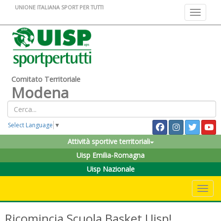
UNIONE ITALIANA SPORT PER TUTTI
Toggle na
Comitato Territoriale
Modena
Select Language
▼
Attività sportive territoriali
Uisp Emilia-Romagna
Uisp Nazionale
Toggle 
Ricomincia Scuola Basket Uisp!