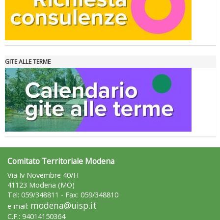
GITE ALLE TERME
Tiziano Pesce nel Cda di Fondazione Terzjus: prima riunione a
Roma
Comitato Territoriale Modena
Via Iv Novembre 40/H
41123 Modena (MO)
Tel: 059/348811 - Fax: 059/348810
modena@uisp.it
e-mail:
C.F.: 94014150364