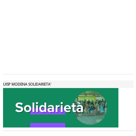
Tiziano Pesce a Radio InBlu2000 traccia il bilancio della stagione
UISP MODENA SOLIDARIETA'