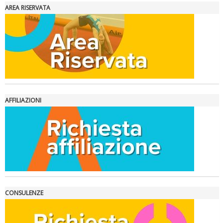
AREA RISERVATA
Ddl Lobby, Uisp: “Il Parlamento valorizzi le nostre specificità"
AFFILIAZIONI
La formazione Uisp rallenta ma prosegue anche in estate
CONSULENZE