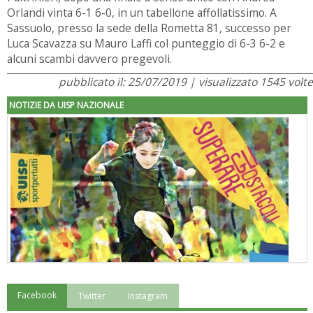
Orlandi vinta 6-1 6-0, in un tabellone affollatissimo. A
Sassuolo, presso la sede della Rometta 81, successo per
Luca Scavazza su Mauro Laffi col punteggio di 6-3 6-2 e
alcuni scambi davvero pregevoli.
pubblicato il: 25/07/2019 | visualizzato 1545 volte
NOTIZIE DA UISP NAZIONALE
Facebook
Twitter
Instagram
"Superare gli ostacoli": la relazione di Tiziano Pesce al CN Uisp