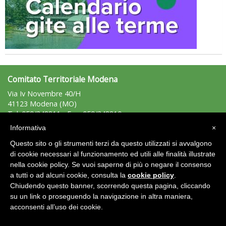
Tiziano Pesce nel Cda di Fondazione Terzjus: prima riunione a
Roma
Comitato Territoriale Modena
Via Iv Novembre 40/H
41123 Modena (MO)
Tel: 059/348811 - Fax: 059/348810
modena@uisp.it
e-mail:
Informativa
×
C.F.: 94014150364
Questo sito o gli strumenti terzi da questo utilizzati si avvalgono
P.Iva: 02231330362
di cookie necessari al funzionamento ed utili alle finalità illustrate
nella cookie policy. Se vuoi saperne di più o negare il consenso
Area Riservata 2.0
a tutti o ad alcuni cookie, consulta la
cookie policy
.
Chiudendo questo banner, scorrendo questa pagina, cliccando
su un link o proseguendo la navigazione in altra maniera,
acconsenti all’uso dei cookie.