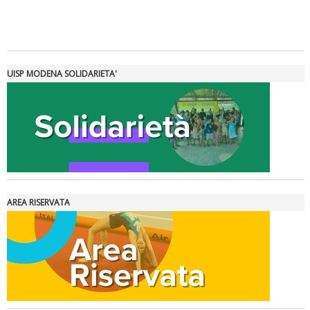
Tiziano Pesce a Radio InBlu2000 traccia il bilancio della stagione
UISP MODENA SOLIDARIETA'
AREA RISERVATA
Ddl Lobby, Uisp: “Il Parlamento valorizzi le nostre specificità"