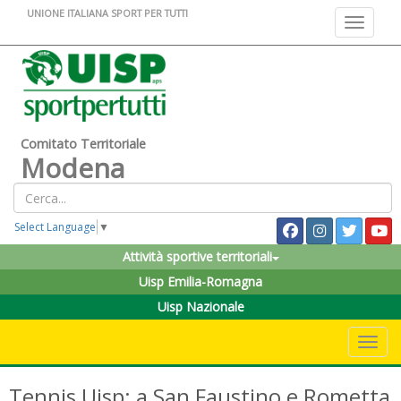
UNIONE ITALIANA SPORT PER TUTTI
Toggle na
Comitato Territoriale
Modena
Select Language
▼
Attività sportive territoriali
Uisp Emilia-Romagna
Uisp Nazionale
Toggle 
Tennis Uisp: a San Faustino e Rometta