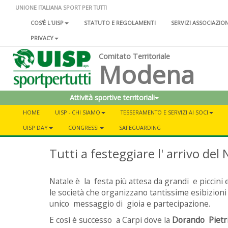
UNIONE ITALIANA SPORT PER TUTTI
COS'È L'UISP
STATUTO E REGOLAMENTI
SERVIZI ASSOCIAZIO
PRIVACY
Comitato Territoriale
Modena
Attività sportive territoriali
HOME
UISP - CHI SIAMO
TESSERAMENTO E SERVIZI AI SOCI
UISP DAY
CONGRESSI
SAFEGUARDING
Tutti a festeggiare l' arrivo del 
Natale è la festa più attesa da grandi e piccini
le società che organizzano tantissime esibizioni 
unico messaggio di gioia e partecipazione.
E così è successo a Carpi dove la
Dorando Pietr