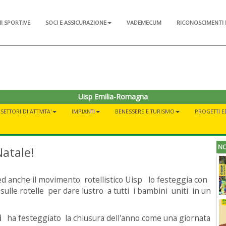
NI SPORTIVE
SOCI E ASSICURAZIONE
VADEMECUM
RICONOSCIMENTI 
Uisp Emilia-Romagna
SETTORI DI ATTIVITA'
IMPIANTI
BENESSERE E TURISMO
PROGETTI E
NO
Natale!
 ed anche il movimento rotellistico Uisp lo festeggia con
sulle rotelle per dare lustro a tutti i bambini uniti in un
i
ha festeggiato la chiusura dell'anno come una giornata