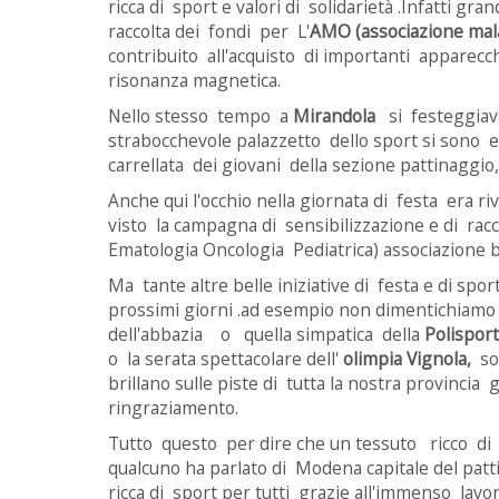
ricca di sport e valori di solidarietà .Infatti gr
raccolta dei fondi per L'
AMO
(associazione mala
contribuito all'acquisto di importanti apparec
risonanza magnetica.
Nello stesso tempo a
Mirandola
si festeggiava
strabocchevole palazzetto dello sport si sono es
carrellata dei giovani della sezione pattinaggi
Anche qui l'occhio nella giornata di festa era riv
visto la campagna di sensibilizzazione e di rac
Ematologia Oncologia Pediatrica) associazione b
Ma tante altre belle iniziative di festa e di sp
prossimi giorni .ad esempio non dimentichiamo l
dell'abbazia
o quella simpatica della
Polisport
o la serata spettacolare dell'
olimpia Vignola,
so
brillano sulle piste di tutta la nostra provinc
ringraziamento.
Tutto questo per dire che un tessuto ricco di 
qualcuno ha parlato di Modena capitale del pat
ricca di sport per tutti grazie all'immenso l