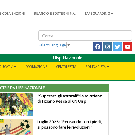
E CONVENZIONI
BILANCIO E SOSTEGNI P.A.
SAFEGUARDING
Select Language
▼
Uisp Nazionale
DUCATIVI
FORMAZIONE
CENTRI ESTIVI
SOLIDARIETA'
TIZIE DA UISP NAZIONALE
"Superare gli ostacoli": la relazione
di Tiziano Pesce al CN Uisp
Luglio 2026: "Pensando con i piedi,
si possono fare le rivoluzioni"