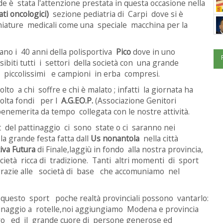
ande è stata l'attenzione prestata in questa occasione nella
ti oncologici)
sezione pediatria di Carpi dove si è
chiature medicali come una speciale macchina per la
no i 40 anni della polisportiva
Pico
dove in uno
ibiti tutti i settori della società con una grande
o, piccolissimi e campioni in erba compresi.
olto a chi soffre e chi è malato ; infatti la giornata ha
colta fondi per l
A.G.EO.P.
(Associazione Genitori
enemerita da tempo collegata con le nostre attività.
ort del pattinaggio ci sono state o ci saranno nei
a grande festa fatta dall
Us nonantola
nella città
iva Futura
di Finale,laggiù in fondo alla nostra provincia,
cietà ricca di tradizione. Tanti altri momenti di sport
ia grazie alle società di base che accomuniamo nel
questo sport poche realtà provinciali possono vantarlo:
tinaggio a rotelle,noi aggiungiamo Modena e provincia
avoro ed il grande cuore di persone generose ed