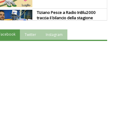
Tiziano Pesce a Radio InBlu2000
traccia il bilancio della stagione
Facebook
Twitter
Instagram
Ddl Lobby, Uisp: “Il Parlamento
valorizzi le nostre specificità"
La formazione Uisp rallenta ma
prosegue anche in estate
Tiziano Pesce nel Cda di
Fondazione Terzjus: prima riunione
a Roma