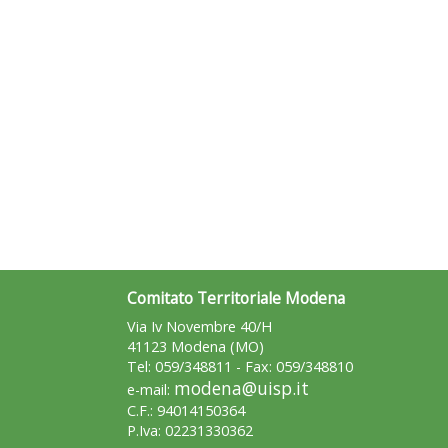
Comitato Territoriale Modena
Via Iv Novembre 40/H
41123 Modena (MO)
Tel: 059/348811 - Fax: 059/348810
modena@uisp.it
e-mail:
C.F.: 94014150364
P.Iva: 02231330362