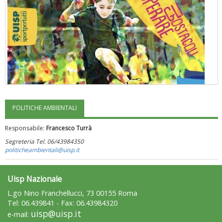
POLITICHE AMBIENTALI
"Superare gli ostacoli": la relazione di Tiziano Pesce al CN Uisp
Responsabile:
Francesco Turrà
Segreteria Tel. 06/43984350
politicheambientali@uisp.it
Uisp Nazionale
L.go Nino Franchellucci, 73 00155 Roma
Tel: 06.439841 - Fax: 06.43984320
uisp@uisp.it
e-mail: