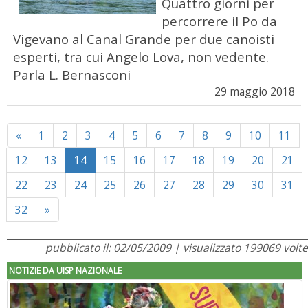
Quattro giorni per
percorrere il Po da
Vigevano al Canal Grande per due canoisti
esperti, tra cui Angelo Lova, non vedente.
Parla L. Bernasconi
29 maggio 2018
Previous
«
1
2
3
4
5
6
7
8
9
10
11
12
13
14
15
16
17
18
19
20
21
22
23
24
25
26
27
28
29
30
31
Next
32
»
pubblicato il: 02/05/2009 | visualizzato 199069 volte
NOTIZIE DA UISP NAZIONALE