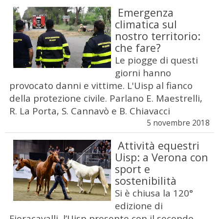
Emergenza
climatica sul
nostro territorio:
che fare?
Le piogge di questi
giorni hanno
provocato danni e vittime. L'Uisp al fianco
della protezione civile. Parlano E. Maestrelli,
R. La Porta, S. Cannavò e B. Chiavacci
5 novembre 2018
Attività equestri
Uisp: a Verona con
sport e
sostenibilità
Si è chiusa la 120°
edizione di
Fieracavalli, l’Uisp presente con il secondo