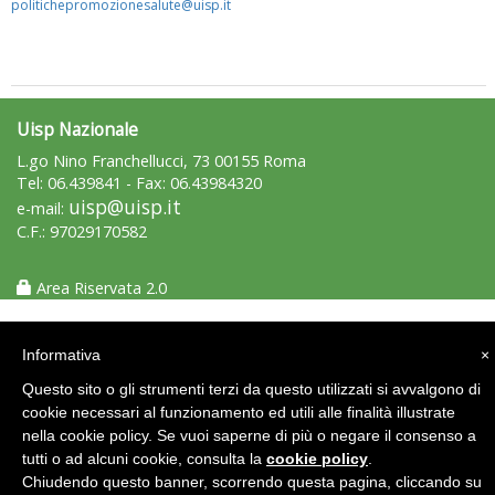
politichepromozionesalute@uisp.it
Uisp Nazionale
L.go Nino Franchellucci, 73 00155 Roma
Tel: 06.439841 - Fax: 06.43984320
uisp@uisp.it
e-mail:
Luglio 2026: "Pensando con i piedi, si possono fare le
C.F.: 97029170582
rivoluzioni"
Area Riservata 2.0
Informativa
×
Questo sito o gli strumenti terzi da questo utilizzati si avvalgono di
cookie necessari al funzionamento ed utili alle finalità illustrate
nella cookie policy. Se vuoi saperne di più o negare il consenso a
tutti o ad alcuni cookie, consulta la
cookie policy
.
Chiudendo questo banner, scorrendo questa pagina, cliccando su