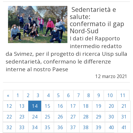
Sedentarietà e
salute:
confermato il gap
Nord-Sud
I dati del Rapporto
intermedio redatto
da Svimez, per il progetto di ricerca Uisp sulla
sedentarietà, confermano le differenze
interne al nostro Paese
12 marzo 2021
Previous
«
1
2
3
4
5
6
7
8
9
10
11
12
13
14
15
16
17
18
19
20
21
22
23
24
25
26
27
28
29
30
31
32
33
34
35
36
37
38
39
40
41