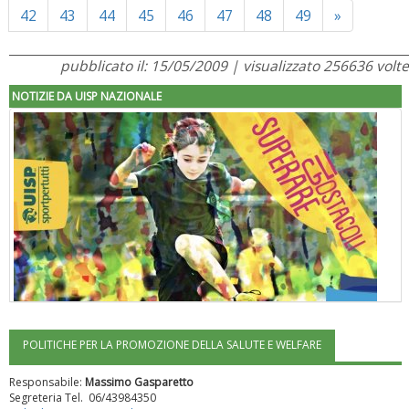
Next
42
43
44
45
46
47
48
49
»
pubblicato il: 15/05/2009 | visualizzato 256636 volte
NOTIZIE DA UISP NAZIONALE
POLITICHE PER LA PROMOZIONE DELLA SALUTE E WELFARE
"Superare gli ostacoli": la relazione di Tiziano Pesce al CN Uisp
Responsabile:
Massimo Gasparetto
Segreteria Tel. 06/43984350