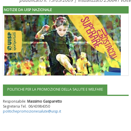
NOTIZIE DA UISP NAZIONALE
POLITICHE PER LA PROMOZIONE DELLA SALUTE E WELFARE
"Superare gli ostacoli": la relazione di Tiziano Pesce al CN Uisp
Responsabile:
Massimo Gasparetto
Segreteria Tel. 06/43984350
politichepromozionesalute@uisp.it