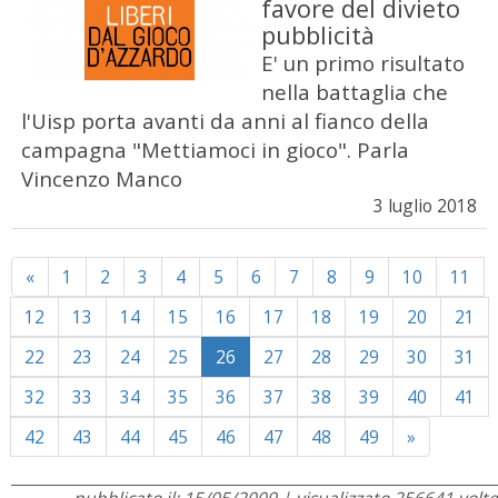
favore del divieto
pubblicità
E' un primo risultato
nella battaglia che
l'Uisp porta avanti da anni al fianco della
campagna "Mettiamoci in gioco". Parla
Vincenzo Manco
3 luglio 2018
Previous
«
1
2
3
4
5
6
7
8
9
10
11
12
13
14
15
16
17
18
19
20
21
22
23
24
25
26
27
28
29
30
31
32
33
34
35
36
37
38
39
40
41
Next
42
43
44
45
46
47
48
49
»
pubblicato il: 15/05/2009 | visualizzato 256641 volte