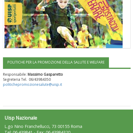
POLITICHE PER LA PROMOZIONE DELLA SALUTE E WELFARE
"Superare gli ostacoli": la relazione di Tiziano Pesce al CN Uisp
Responsabile:
Massimo Gasparetto
Segreteria Tel. 06/43984350
politichepromozionesalute@uisp.it
Uisp Nazionale
L.go Nino Franchellucci, 73 00155 Roma
Tel: 06.439841 - Fax: 06.43984320