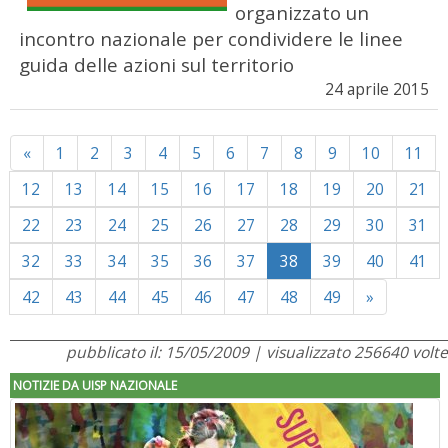
organizzato un
incontro nazionale per condividere le linee
guida delle azioni sul territorio
24 aprile 2015
Previous
«
1
2
3
4
5
6
7
8
9
10
11
12
13
14
15
16
17
18
19
20
21
22
23
24
25
26
27
28
29
30
31
32
33
34
35
36
37
38
39
40
41
Next
42
43
44
45
46
47
48
49
»
pubblicato il: 15/05/2009 | visualizzato 256640 volte
NOTIZIE DA UISP NAZIONALE