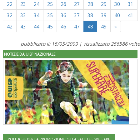
22
23
24
25
26
27
28
29
30
31
32
33
34
35
36
37
38
39
40
41
Next
42
43
44
45
46
47
48
49
»
pubblicato il: 15/05/2009 | visualizzato 256586 volte
NOTIZIE DA UISP NAZIONALE
POLITICHE PER LA PROMOZIONE DELLA SALUTE E WELFARE
"Superare gli ostacoli": la relazione di Tiziano Pesce al CN Uisp