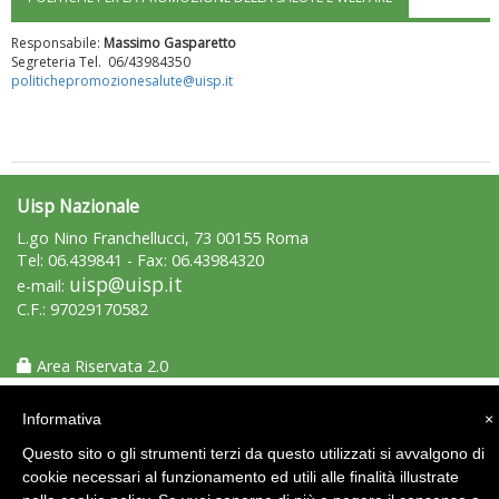
Responsabile:
Massimo Gasparetto
Segreteria Tel. 06/43984350
politichepromozionesalute@uisp.it
Uisp Nazionale
L.go Nino Franchellucci, 73 00155 Roma
Tel: 06.439841 - Fax: 06.43984320
uisp@uisp.it
e-mail:
Luglio 2026: "Pensando con i piedi, si possono fare le
C.F.: 97029170582
rivoluzioni"
Area Riservata 2.0
Informativa
×
Questo sito o gli strumenti terzi da questo utilizzati si avvalgono di
cookie necessari al funzionamento ed utili alle finalità illustrate