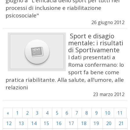
giugno a "L'efficacia dello sport per tutti nei
processi di inclusione e riabilitazione
psicosociale"
26 giugno 2012
Sport e disagio
mentale: i risultati
di Sportivamente
I dati presentati a
Roma confermano: lo
sport fa bene come
pratica riabilitante. Alla salute, all'umore, alle
relazioni
23 marzo 2012
Previous
«
1
2
3
4
5
6
7
8
9
10
11
12
13
14
15
16
17
18
19
20
21