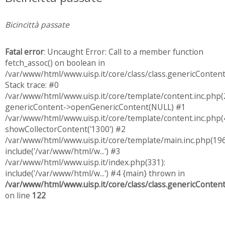
Bicincittà passate
Fatal error
: Uncaught Error: Call to a member function
fetch_assoc() on boolean in
/var/www/html/www.uisp.it/core/class/class.genericConten
Stack trace: #0
/var/www/html/www.uisp.it/core/template/content.inc.php(
genericContent->openGenericContent(NULL) #1
/var/www/html/www.uisp.it/core/template/content.inc.php(4
showCollectorContent('1300') #2
/var/www/html/www.uisp.it/core/template/main.inc.php(196
include('/var/www/html/w...') #3
/var/www/html/www.uisp.it/index.php(331):
include('/var/www/html/w...') #4 {main} thrown in
/var/www/html/www.uisp.it/core/class/class.genericConten
on line
122