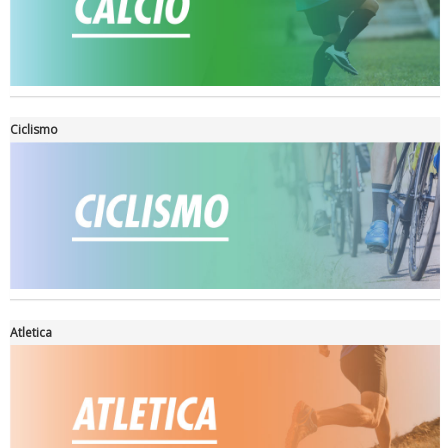
Ciclismo
Ddl Lobby, Uisp: “Il Parlamento valorizzi le nostre specificità"
Atletica
La formazione Uisp rallenta ma prosegue anche in estate