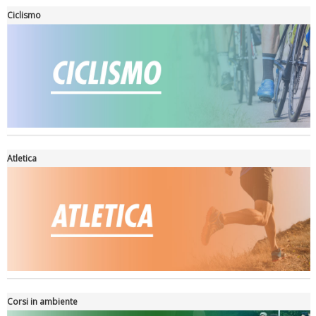
Ciclismo
Ddl Lobby, Uisp: “Il Parlamento valorizzi le nostre specificità"
Atletica
La formazione Uisp rallenta ma prosegue anche in estate
Corsi in ambiente