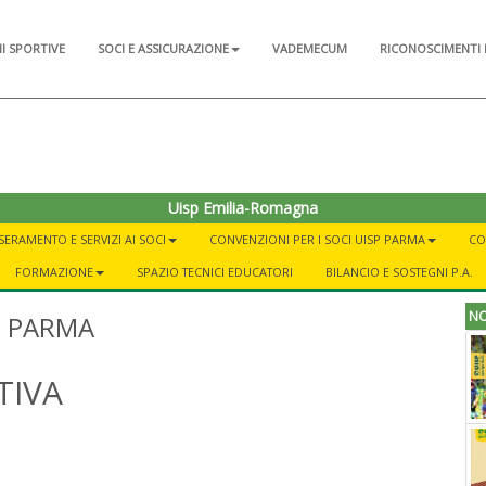
NI SPORTIVE
SOCI E ASSICURAZIONE
VADEMECUM
RICONOSCIMENTI 
Uisp Emilia-Romagna
SERAMENTO E SERVIZI AI SOCI
CONVENZIONI PER I SOCI UISP PARMA
CO
FORMAZIONE
SPAZIO TECNICI EDUCATORI
BILANCIO E SOSTEGNI P.A.
NO
 PARMA
TIVA