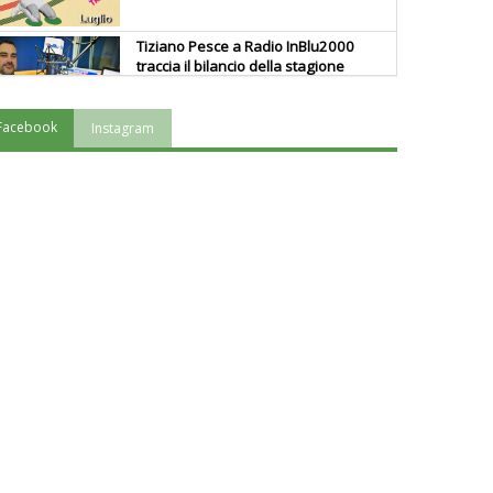
Tiziano Pesce a Radio InBlu2000
traccia il bilancio della stagione
Facebook
Instagram
Ddl Lobby, Uisp: “Il Parlamento
valorizzi le nostre specificità"
La formazione Uisp rallenta ma
prosegue anche in estate
Tiziano Pesce nel Cda di
Fondazione Terzjus: prima riunione
a Roma