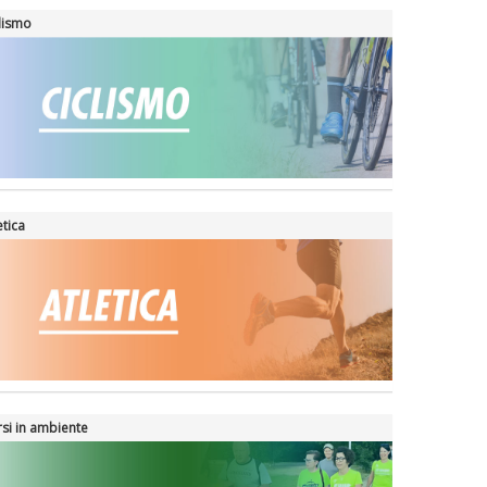
lismo
etica
si in ambiente