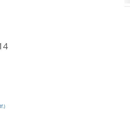
14
f.)