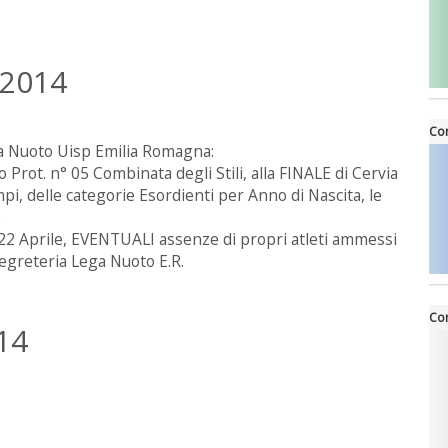
 2014
Cor
Lega Nuoto Uisp Emilia Romagna:
rot. n° 05 Combinata degli Stili, alla FINALE di Cervia
pi, delle categorie Esordienti per Anno di Nascita, le
.
l 22 Aprile, EVENTUALI assenze di propri atleti ammessi
i Segreteria Lega Nuoto E.R.
Cor
14