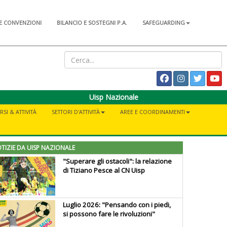
E CONVENZIONI
BILANCIO E SOSTEGNI P.A.
SAFEGUARDING
Uisp Nazionale
RSI & ATTIVITÀ
SETTORI D'ATTIVITÀ
AREE E COORDINAMENTI
TIZIE DA UISP NAZIONALE
"Superare gli ostacoli": la relazione
di Tiziano Pesce al CN Uisp
Luglio 2026: "Pensando con i piedi,
si possono fare le rivoluzioni"