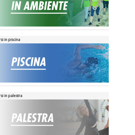
si in piscina
si in palestra