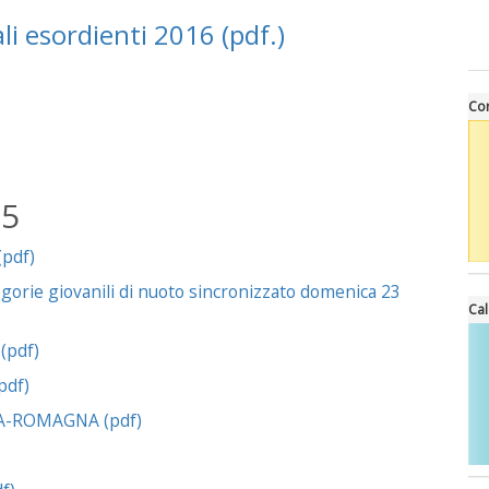
li esordienti 2016 (pdf.)
Cor
15
(pdf)
tegorie giovanili di nuoto sincronizzato domenica 23
Cal
(pdf)
pdf)
A-ROMAGNA (pdf)