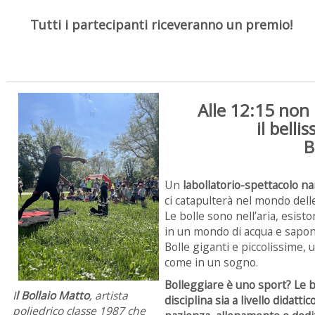
Tutti i partecipanti riceveranno un premio!
Alle 12:15 no
il belli
B
Un
labollatorio-spettacolo na
ci catapulterà nel mondo delle
Le bolle sono nell’aria, esis
in un mondo di acqua e sapon
Bolle giganti e piccolissime,
come in un sogno.
Bolleggiare è uno sport? Le 
I
l Bollaio Matto
, artista
disciplina sia a livello didatt
poliedrico classe 1987 che