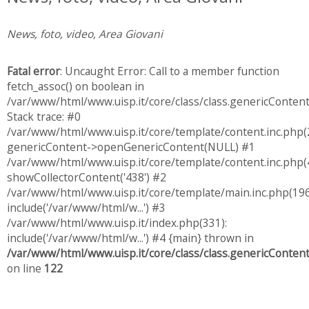
News, foto, video, Area Giovani
Fatal error
: Uncaught Error: Call to a member function
fetch_assoc() on boolean in
/var/www/html/www.uisp.it/core/class/class.genericConten
Stack trace: #0
/var/www/html/www.uisp.it/core/template/content.inc.php(
genericContent->openGenericContent(NULL) #1
/var/www/html/www.uisp.it/core/template/content.inc.php(4
showCollectorContent('438') #2
/var/www/html/www.uisp.it/core/template/main.inc.php(196
include('/var/www/html/w...') #3
/var/www/html/www.uisp.it/index.php(331):
include('/var/www/html/w...') #4 {main} thrown in
/var/www/html/www.uisp.it/core/class/class.genericConten
on line
122