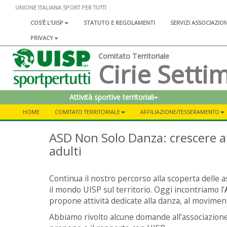
UNIONE ITALIANA SPORT PER TUTTI
COS'È L'UISP
STATUTO E REGOLAMENTI
SERVIZI ASSOCIAZIO
PRIVACY
Comitato Territoriale
Cirie Setti
Attività sportive territoriali
HOME
COMITATO TERRITORIALE
AFFILIAZIONE/TESSERAMENTO
ASD Non Solo Danza: crescere att
adulti
Continua il nostro percorso alla scoperta delle 
il mondo UISP sul territorio. Oggi incontriamo l’
propone attività dedicate alla danza, al movimen
Abbiamo rivolto alcune domande all’associazione 