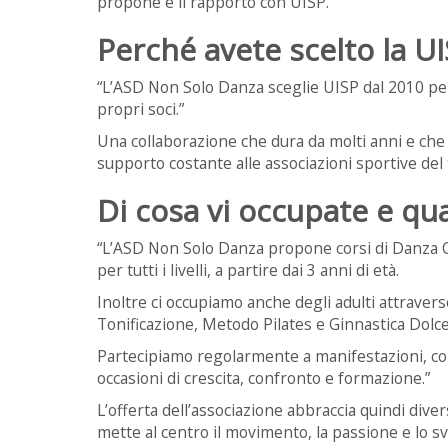
propone e il rapporto con UISP.
Perché avete scelto la U
“L’ASD Non Solo Danza sceglie UISP dal 2010 per l
propri soci.”
Una collaborazione che dura da molti anni e che s
supporto costante alle associazioni sportive del t
Di cosa vi occupate e qua
“L’ASD Non Solo Danza propone corsi di Danza 
per tutti i livelli, a partire dai 3 anni di età.
Inoltre ci occupiamo anche degli adulti attraverso
Tonificazione, Metodo Pilates e Ginnastica Dolce
Partecipiamo regolarmente a manifestazioni, concor
occasioni di crescita, confronto e formazione.”
L’offerta dell’associazione abbraccia quindi diver
mette al centro il movimento, la passione e lo svi