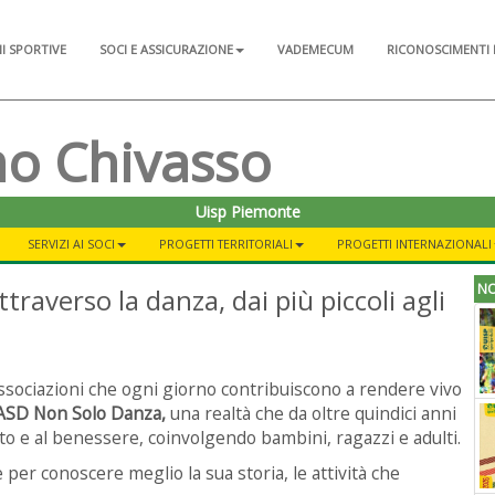
NI SPORTIVE
SOCI E ASSICURAZIONE
VADEMECUM
RICONOSCIMENTI 
mo Chivasso
Uisp Piemonte
SERVIZI AI SOCI
PROGETTI TERRITORIALI
PROGETTI INTERNAZIONALI
NO
raverso la danza, dai più piccoli agli
associazioni che ogni giorno contribuiscono a rendere vivo
ASD Non Solo Danza,
una realtà che da oltre quindici anni
to e al benessere, coinvolgendo bambini, ragazzi e adulti.
per conoscere meglio la sua storia, le attività che