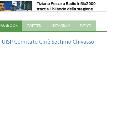
Tiziano Pesce a Radio InBlu2000
traccia il bilancio della stagione
FACEBOOK
TWITTER
INSTAGRAM
EVENTI
Ddl Lobby, Uisp: “Il Parlamento
valorizzi le nostre specificità"
UISP Comitato Ciriè Settimo Chivasso
La formazione Uisp rallenta ma
prosegue anche in estate
Tiziano Pesce nel Cda di
Fondazione Terzjus: prima riunione
a Roma