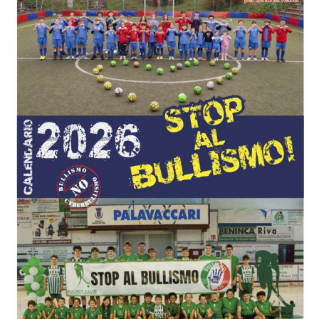
Ddl Lobby, Uisp: “Il Parlamento valorizzi le nostre specificità"
La formazione Uisp rallenta ma prosegue anche in estate