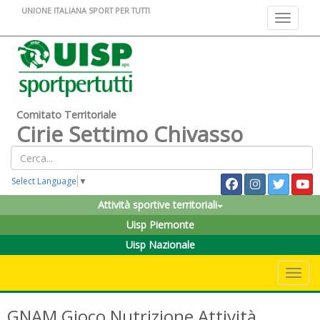
UNIONE ITALIANA SPORT PER TUTTI
Toggle na
Comitato Territoriale
Cirie Settimo Chivasso
Select Language
▼
Attività sportive territoriali
Uisp Piemonte
Uisp Nazionale
Toggle 
GNAM Gioco Nutrizione Attività