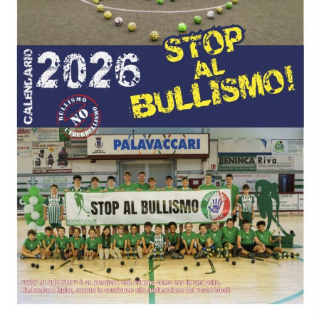
Ddl Lobby, Uisp: “Il Parlamento valorizzi le nostre specificità"
La formazione Uisp rallenta ma prosegue anche in estate