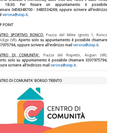
le 18:30.
Per fissare un appuntamento è possibile
amare 0458348700 - 3485534269, oppure scrivere all'indirizzo
il
verona@uisp.it
.
SP POINT
NTRO SPORTIVO RONCO,
Piazza del Milite Ignoto 1, Ronco
'Adige (VR).
Aperto solo su appuntamento è possibile chiamare
7975794, oppure scrivere all'indirizzo mail
verona@uisp.it
.
NTRO DI COMUNITA'
,
Piazza del Rispetto, Angiari (VR).
rto solo su appuntamento è possibile chiamare 3337975794,
ure scrivere all'indirizzo mail
verona@uisp.it
.
NTRO DI COMUNITA' BORGO TRENTO