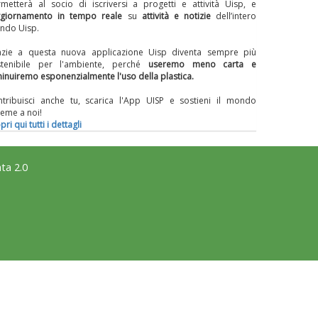
metterà al socio di iscriversi a progetti e attività Uisp, e
giornamento in tempo reale
su
attività e notizie
dell’intero
ndo Uisp.
azie a questa nuova applicazione Uisp diventa sempre più
stenibile per l'ambiente, perché
useremo meno carta
e
inuiremo esponenzialmente l'uso della plastica.
tribuisci anche tu, scarica l'App UISP e sostieni il mondo
ieme a noi!
pri qui tutti i dettagli
ta 2.0