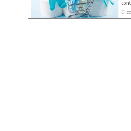
conta
Clic