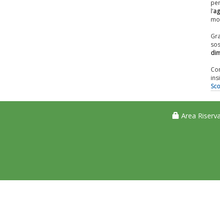
per
l’
ag
mo
Gr
so
dim
Con
ins
Sco
Area Riserva