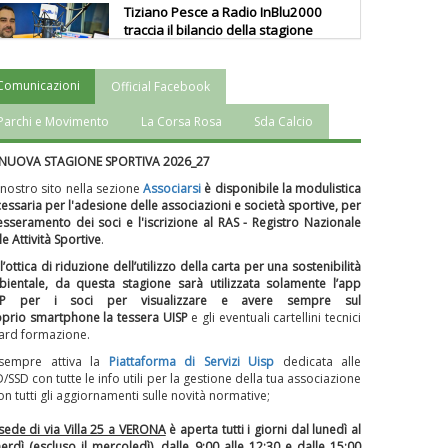
Tiziano Pesce a Radio InBlu2000
traccia il bilancio della stagione
Comunicazioni
Official Facebook
Ddl Lobby, Uisp: “Il Parlamento
valorizzi le nostre specificità"
Parchi e Movimento
La Corsa Rosa
Sda Calcio
 NUOVA STAGIONE SPORTIVA 2026_27
La formazione Uisp rallenta ma
 nostro sito nella sezione
Associarsi
è disponibile la modulistica
prosegue anche in estate
essaria per l'adesione delle associazioni e società sportive, per
tesseramento dei soci e l'iscrizione al RAS - Registro Nazionale
le Attività Sportive
.
l’ottica di riduzione dell’utilizzo della carta per una sostenibilità
Tiziano Pesce nel Cda di
ientale, da questa stagione sarà utilizzata solamente l’app
Fondazione Terzjus: prima riunione
SP per i soci per visualizzare e avere sempre sul
a Roma
prio smartphone la tessera UISP
e gli eventuali cartellini tecnici
ard formazione.
 sempre attiva la
Piattaforma
di Servizi Uisp
dedicata alle
D/SSD
con tutte le info utili per la gestione della tua associazione
on tutti gli aggiornamenti sulle novità normative;
sede di via Villa 25 a VERONA
è aperta tutti i giorni dal lunedì al
erdì (escluso il mercoledì), dalle 9:00 alle 12:30 e dalle 15:00