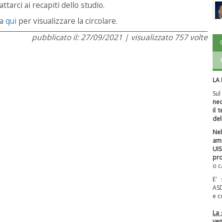
ttarci ai recapiti dello studio.
ca
qui
per visualizzare la circolare.
pubblicato il: 27/09/2021 | visualizzato 757 volte
LA
Sul
nec
il 
del
Nel
amb
UI
pro
o c
E'
AS
e c
La 
ven