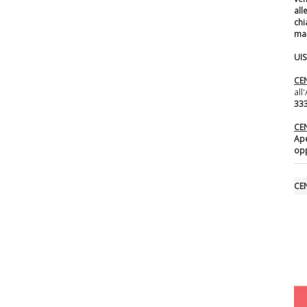
al
chi
ma
UI
CE
all
333
CE
Ape
opp
CE