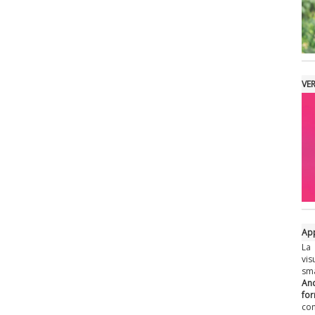
VE
App
La
vis
sm
An
fo
c