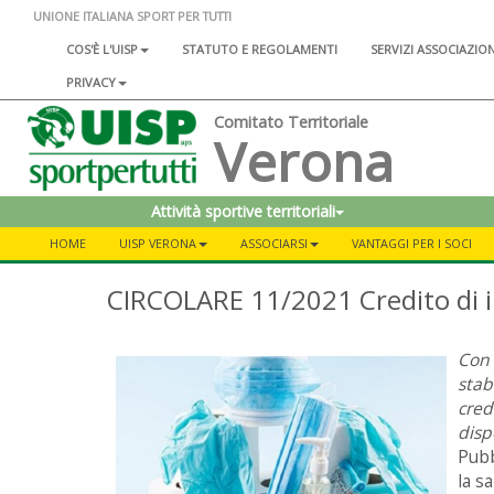
UNIONE ITALIANA SPORT PER TUTTI
COS'È L'UISP
STATUTO E REGOLAMENTI
SERVIZI ASSOCIAZIO
PRIVACY
Comitato Territoriale
Verona
Attività sportive territoriali
HOME
UISP VERONA
ASSOCIARSI
VANTAGGI PER I SOCI
CIRCOLARE 11/2021 Credito di i
Con 
stabi
cred
disp
Pubb
la s