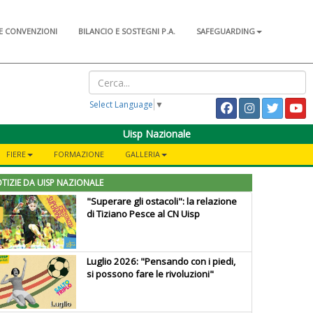
E CONVENZIONI
BILANCIO E SOSTEGNI P.A.
SAFEGUARDING
Select Language
▼
Uisp Nazionale
FIERE
FORMAZIONE
GALLERIA
TIZIE DA UISP NAZIONALE
"Superare gli ostacoli": la relazione
di Tiziano Pesce al CN Uisp
Luglio 2026: "Pensando con i piedi,
si possono fare le rivoluzioni"