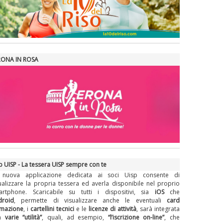
RONA IN ROSA
 UISP - La tessera UISP sempre con te
 nuova applicazione dedicata ai soci Uisp consente di
ualizzare la propria tessera ed averla disponibile nel proprio
artphone. Scaricabile su tutti i dispositivi, sia
iOS
che
droid
, permette di visualizzare anche le eventuali
card
rmazione
, i
cartellini tecnici
e le
licenze di attività
, sarà integrata
on
varie “utilità”
, quali, ad esempio,
“l’iscrizione on-line”
, che