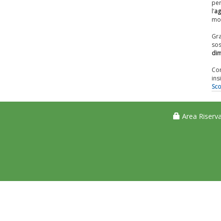
per
l’
ag
mo
Gr
so
dim
Con
ins
Sco
Area Riserva