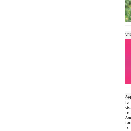
VE
App
La
vis
sm
An
fo
c