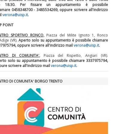
le 18:30.
Per fissare un appuntamento è possibile
amare 0458348700 - 3485534269, oppure scrivere all'indirizzo
il
verona@uisp.it
.
SP POINT
NTRO SPORTIVO RONCO,
Piazza del Milite Ignoto 1, Ronco
'Adige (VR).
Aperto solo su appuntamento è possibile chiamare
7975794, oppure scrivere all'indirizzo mail
verona@uisp.it
.
NTRO DI COMUNITA'
,
Piazza del Rispetto, Angiari (VR).
rto solo su appuntamento è possibile chiamare 3337975794,
ure scrivere all'indirizzo mail
verona@uisp.it
.
NTRO DI COMUNITA' BORGO TRENTO