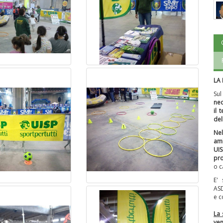
LA
Sul
nec
il 
del
Nel
amb
UI
pro
o c
E'
AS
e c
La 
ven