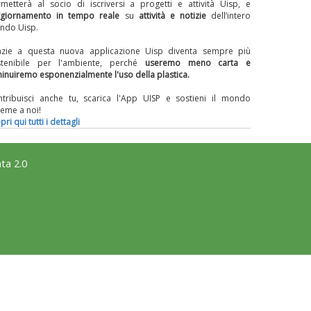
metterà al socio di iscriversi a progetti e attività Uisp, e
giornamento in tempo reale
su
attività e notizie
dell’intero
ndo Uisp.
azie a questa nuova applicazione Uisp diventa sempre più
stenibile per l'ambiente, perché
useremo meno carta
e
inuiremo esponenzialmente l'uso della plastica.
tribuisci anche tu, scarica l'App UISP e sostieni il mondo
ieme a noi!
pri qui tutti i dettagli
ta 2.0