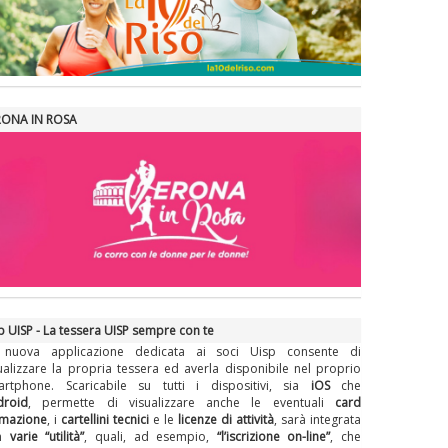
RONA IN ROSA
 UISP - La tessera UISP sempre con te
 nuova applicazione dedicata ai soci Uisp consente di
ualizzare la propria tessera ed averla disponibile nel proprio
artphone. Scaricabile su tutti i dispositivi, sia
iOS
che
droid
, permette di visualizzare anche le eventuali
card
rmazione
, i
cartellini tecnici
e le
licenze di attività
, sarà integrata
on
varie “utilità”
, quali, ad esempio,
“l’iscrizione on-line”
, che