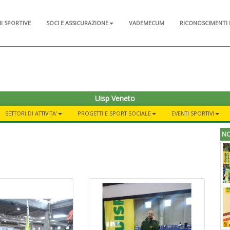
NI SPORTIVE
SOCI E ASSICURAZIONE
VADEMECUM
RICONOSCIMENTI 
Uisp Veneto
SETTORI DI ATTIVITA'
PROGETTI E SPORT SOCIALE
EVENTI SPORTIVI
NO