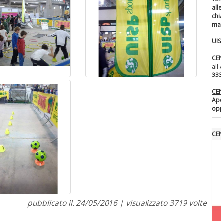
al
chi
ma
UI
CE
all
333
CE
Ape
opp
CE
pubblicato il: 24/05/2016 | visualizzato 3719 volte