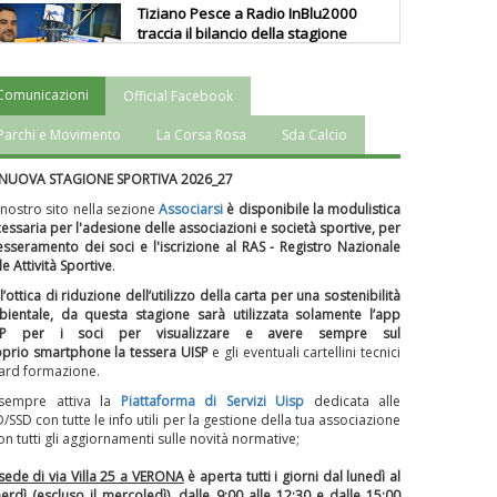
Tiziano Pesce a Radio InBlu2000
traccia il bilancio della stagione
Comunicazioni
Official Facebook
Ddl Lobby, Uisp: “Il Parlamento
valorizzi le nostre specificità"
Parchi e Movimento
La Corsa Rosa
Sda Calcio
 NUOVA STAGIONE SPORTIVA 2026_27
La formazione Uisp rallenta ma
 nostro sito nella sezione
Associarsi
è disponibile la modulistica
prosegue anche in estate
essaria per l'adesione delle associazioni e società sportive, per
tesseramento dei soci e l'iscrizione al RAS - Registro Nazionale
le Attività Sportive
.
l’ottica di riduzione dell’utilizzo della carta per una sostenibilità
Tiziano Pesce nel Cda di
ientale, da questa stagione sarà utilizzata solamente l’app
Fondazione Terzjus: prima riunione
SP per i soci per visualizzare e avere sempre sul
a Roma
prio smartphone la tessera UISP
e gli eventuali cartellini tecnici
ard formazione.
 sempre attiva la
Piattaforma
di Servizi Uisp
dedicata alle
D/SSD
con tutte le info utili per la gestione della tua associazione
on tutti gli aggiornamenti sulle novità normative;
sede di via Villa 25 a VERONA
è aperta tutti i giorni dal lunedì al
erdì (escluso il mercoledì), dalle 9:00 alle 12:30 e dalle 15:00