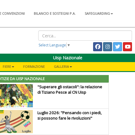
E CONVENZIONI
BILANCIO E SOSTEGNI P.A.
SAFEGUARDING
Select Language
▼
Uisp Nazionale
FIERE
FORMAZIONE
GALLERIA
TIZIE DA UISP NAZIONALE
"Superare gli ostacoli": la relazione
di Tiziano Pesce al CN Uisp
Luglio 2026: "Pensando con i piedi,
si possono fare le rivoluzioni"