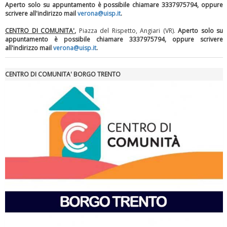
Aperto solo su appuntamento è possibile chiamare 3337975794, oppure
scrivere all'indirizzo mail
verona@uisp.it
.
CENTRO DI COMUNITA'
,
Piazza del Rispetto, Angiari (VR).
Aperto solo su
appuntamento è possibile chiamare 3337975794, oppure scrivere
all'indirizzo mail
verona@uisp.it
.
Tiziano Pesce a Radio InBlu2000 traccia il bilancio della stagione
CENTRO DI COMUNITA' BORGO TRENTO
Ddl Lobby, Uisp: “Il Parlamento valorizzi le nostre specificità"