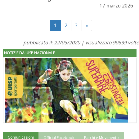
17 marzo 2026
Next
1
2
3
»
pubblicato il: 22/03/2020 | visualizzato 90639 volte
NOTIZIE DA UISP NAZIONALE
Comunicazioni
Official Facebook
Parchi e Movimento
"Superare gli ostacoli": la relazione di Tiziano Pesce al CN Uisp