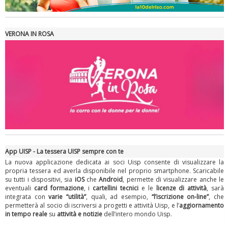
Tiziano Pesce nel Cda di Fondazione Terzjus: prima riunione a
Roma
VERONA IN ROSA
App UISP - La tessera UISP sempre con te
La nuova applicazione dedicata ai soci Uisp consente di visualizzare la
propria tessera ed averla disponibile nel proprio smartphone. Scaricabile
su tutti i dispositivi, sia
iOS
che
Android
, permette di visualizzare anche le
eventuali
card formazione
, i
cartellini tecnici
e le
licenze di attività
, sarà
integrata con
varie “utilità”
, quali, ad esempio,
“l’iscrizione on-line”
, che
permetterà al socio di iscriversi a progetti e attività Uisp, e l’
aggiornamento
in tempo reale
su
attività e notizie
dell’intero mondo Uisp.