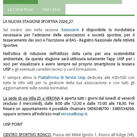
La Corsa Rosa
Sda Calcio
LA NUOVA STAGIONE SPORTIVA 2026_27
Sul nostro sito nella sezione
Associarsi
è disponibile la modulistica
necessaria per l'adesione delle associazioni e società sportive, per il
tesseramento dei soci e l'iscrizione al RAS - Registro Nazionale delle Attività
Sportive
.
Nell’ottica di riduzione dell’utilizzo della carta per una sostenibilità
ambientale, da questa stagione sarà utilizzata solamente l’app UISP per i
soci per visualizzare e avere sempre sul proprio smartphone la tessera
UISP
e gli eventuali cartellini tecnici o card formazione.
E' sempre attiva la
Piattaforma
di Servizi Uisp
dedicata alle ASD/SSD
con
tutte le info utili per la gestione della tua associazione e con tutti gli
Luglio 2026: "Pensando con i piedi, si possono fare le
aggiornamenti sulle novità normative;
rivoluzioni"
La sede di via Villa 25 a VERONA
è aperta tutti i giorni dal lunedì al venerdì
(escluso il mercoledì), dalle 9:00 alle 12:30 e dalle 15:00 alle 18:30.
Per
fissare un appuntamento è possibile chiamare 0458348700 - 3485534269,
oppure scrivere all'indirizzo mail
verona@uisp.it
.
UISP POINT
CENTRO SPORTIVO RONCO,
Piazza del Milite Ignoto 1, Ronco all'Adige (VR).