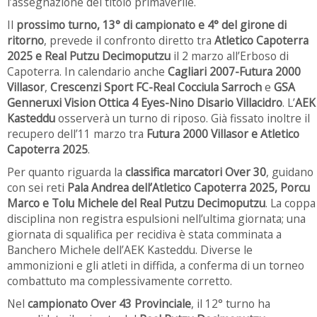
l’assegnazione del titolo primaverile.
Il
prossimo turno, 13° di campionato e 4° del girone di
ritorno
, prevede il confronto diretto tra
Atletico Capoterra
2025 e Real Putzu Decimoputzu
il 2 marzo all’Erboso di
Capoterra. In calendario anche
Cagliari 2007-Futura 2000
Villasor
,
Crescenzi Sport FC-Real Cocciula Sarroch
e
GSA
Genneruxi Vision Ottica 4 Eyes-Nino Disario Villacidro
. L’
AEK
Kasteddu
osserverà un turno di riposo. Già fissato inoltre il
recupero dell’11 marzo tra
Futura 2000 Villasor e Atletico
Capoterra 2025
.
Per quanto riguarda la
classifica marcatori Over 30
, guidano
con sei reti
Pala Andrea dell’Atletico Capoterra 2025, Porcu
Marco e Tolu Michele del Real Putzu Decimoputzu
. La coppa
disciplina non registra espulsioni nell’ultima giornata; una
giornata di squalifica per recidiva è stata comminata a
Banchero Michele dell’AEK Kasteddu. Diverse le
ammonizioni e gli atleti in diffida, a conferma di un torneo
combattuto ma complessivamente corretto.
Nel
campionato Over 43 Provinciale
, il 12° turno ha