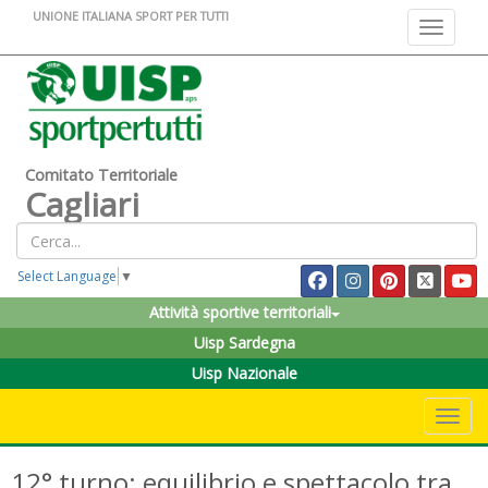
UNIONE ITALIANA SPORT PER TUTTI
Toggle na
Comitato Territoriale
Cagliari
Select Language
▼
Attività sportive territoriali
Uisp Sardegna
Uisp Nazionale
Toggle 
12° turno: equilibrio e spettacolo tra