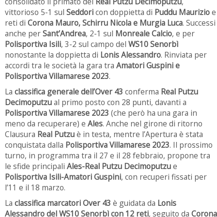
consolidato il primato del
Real Putzu Decimoputzu
,
vittorioso 5-1 sul
Seddori
con doppietta di
Puddu Maurizio
e
reti di
Corona Mauro, Schirru Nicola e Murgia Luca
. Successi
anche per
Sant’Andrea
, 2-1 sul
Monreale Calcio
, e per
Polisportiva Isili
, 3-2 sul campo del
WS10 Senorbì
nonostante la doppietta di
Lonis Alessandro
. Rinviata per
accordi tra le società la gara tra
Amatori Guspini e
Polisportiva Villamarese 2023
.
La
classifica generale dell’Over 43
conferma
Real Putzu
Decimoputzu
al primo posto con 28 punti, davanti a
Polisportiva Villamarese 2023
(che però ha una gara in
meno da recuperare) e
Ales
. Anche nel girone di ritorno
Clausura
Real Putzu
è in testa, mentre l’Apertura è stata
conquistata dalla
Polisportiva Villamarese 2023
. Il prossimo
turno, in programma tra il 27 e il 28 febbraio, propone tra
le sfide principali
Ales-Real Putzu Decimoputzu
e
Polisportiva Isili-Amatori Guspini
, con recuperi fissati per
l’11 e il 18 marzo.
La
classifica marcatori Over 43
è guidata da
Lonis
Alessandro del WS10 Senorbì con 12 reti
, seguito da
Corona