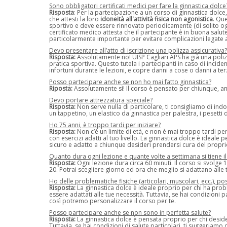
Sono obbligatori certificati medici per fare la ginnastica dolce
Risposta
: Per la partecipazione a un corso di ginnastica dolce,
che attesti la loro
idoneità all'attività fisica non agonistica
. Qu
sportivo e deve essere rinnovato periodicamente (di solito og
certificato medico attesta che il partecipante è in buona salute
particolarmente importante per evitare complicazioni legate a
Devo presentare all’atto di iscrizione una polizza assicurativa?
Risposta:
Assolutamente no! UISP Cagliari APS ha già una polizz
pratica sportiva. Questo tutela i partecipanti in caso di incid
infortuni durante le lezioni, e copre danni a cose o danni a terz
Posso partecipare anche se non ho mai fatto ginnastica?
Riposta:
Assolutamente sì! Il corso è pensato per chiunque, anc
Devo portare attrezzatura speciale?
Risposta:
Non serve nulla di particolare, ti consigliamo di i
un tappetino, un elastico da ginnastica per palestra, i pesetti 
Ho 75 anni, è troppo tardi per iniziare?
Risposta:
Non c’è un limite di età, e non è mai troppo tardi per
con esercizi adatti al tuo livello. La ginnastica dolce è ideale 
sicuro e adatto a chiunque desideri prendersi cura del proprio 
Quanto dura ogni lezione e quante volte a settimana si tiene i
Risposta:
Ogni lezione dura circa 60 minuti. Il corso si svolge 1,
20. Potrai scegliere giorno ed ora che meglio si adattano alle 
Ho delle problematiche fisiche (articolari, muscolari, ecc.),
Risposta:
La ginnastica dolce è ideale proprio per chi ha probl
essere adattati alle tue necessità. Tuttavia, se hai condizioni pa
così potremo personalizzare il corso per te.
Posso partecipare anche se non sono in perfetta salute?
Risposta:
La ginnastica dolce è pensata proprio per chi deside
Tuttavia, se hai condizioni di salute particolari, ti suggeriamo di