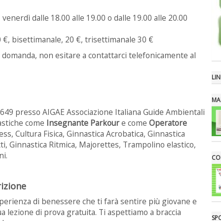
 venerdì dalle 18.00 alle 19.00 o dalle 19.00 alle 20.00
 €, bisettimanale, 20 €, trisettimanale 30 €
o domanda, non esitare a contattarci telefonicamente al
LIN
MA
A649 presso AIGAE Associazione Italiana Guide Ambientali
nastiche come
Insegnante Parkour
e come
Operatore
ess, Cultura Fisica, Ginnastica Acrobatica, Ginnastica
tti, Ginnastica Ritmica, Majorettes, Trampolino elastico,
i.
CON
rizione
perienza di benessere che ti farà sentire più giovane e
ua lezione di prova gratuita. Ti aspettiamo a braccia
SP