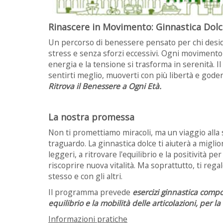
Rinascere in Movimento: Ginnastica Dolce
Un percorso di benessere pensato per chi deside
stress e senza sforzi eccessivi. Ogni movimento 
energia e la tensione si trasforma in serenità. Il
sentirti meglio, muoverti con più libertà e godert
Ritrova il Benessere a Ogni Età.
La nostra promessa
Non ti promettiamo miracoli, ma un viaggio alla 
traguardo. La ginnastica dolce ti aiuterà a miglio
leggeri, a ritrovare l'equilibrio e la positività p
riscoprire nuova vitalità. Ma soprattutto, ti reg
stesso e con gli altri.
Il programma prevede
esercizi ginnastica compos
equilibrio e la mobilità delle articolazioni, per l
Informazioni pratiche