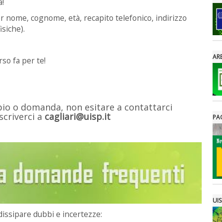
a!
er nome, cognome, età, recapito telefonico, indirizzo
isiche).
ARE
rso fa per te!
bbio o domanda, non esitare a contattarci
criverci a
cagliari@uisp.it
PA
UIS
issipare dubbi e incertezze: