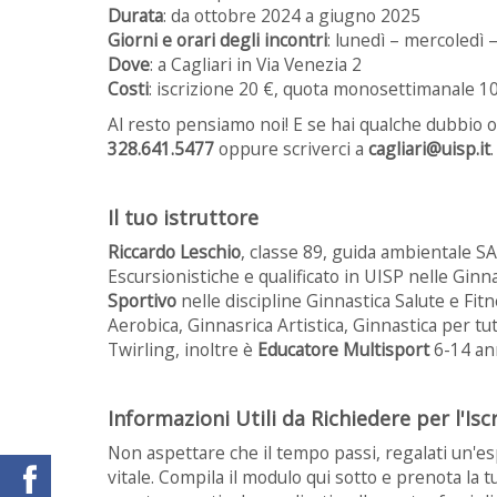
Durata
: da ottobre 2024 a giugno 2025
Giorni e orari degli incontri
: lunedì – mercoledì –
Dove
: a Cagliari in Via Venezia 2
Costi
: iscrizione 20 €, quota monosettimanale 10
Al resto pensiamo noi! E se hai qualche dubbio 
328.641.5477
oppure scriverci a
cagliari@uisp.it
.
Il tuo istruttore
Riccardo Leschio
, classe 89, guida ambientale S
Escursionistiche e qualificato in UISP nelle Gin
Sportivo
nelle discipline Ginnastica Salute e Fitn
Aerobica, Ginnasrica Artistica, Ginnastica per tu
Twirling, inoltre è
Educatore Multisport
6-14 ann
Informazioni Utili da Richiedere per l'Isc
Non aspettare che il tempo passi, regalati un'es
vitale. Compila il modulo qui sotto e prenota la t