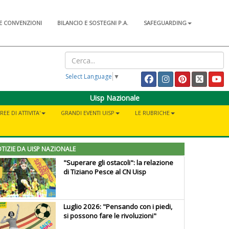
E CONVENZIONI
BILANCIO E SOSTEGNI P.A.
SAFEGUARDING
Select Language
▼
Uisp Nazionale
REE DI ATTIVITA'
GRANDI EVENTI UISP
LE RUBRICHE
TIZIE DA UISP NAZIONALE
"Superare gli ostacoli": la relazione
di Tiziano Pesce al CN Uisp
Luglio 2026: "Pensando con i piedi,
si possono fare le rivoluzioni"