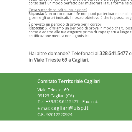
corso sarà un modo perfetto per migliorare la tua forma fisic
Cosa succede se salto una lezione?
Risposta:
Non preoccuparti! Se non puoi partecipare a una lezi
giorni e gli orari indicati. Il nostro obiettivo è che tu possa seg
È previsto un periodo di prova per il corso?
Risposta:
Sì, offriamo un periodo di prova in modo che tu poss
corso è adatto alle tue esigenze prima di impegnarti a lungo 
certificazione medica non agonistica.
Hai altre domande? Telefonaci al
328.641.5477
o
in
Viale Trieste 69 a Cagliari
.
Comitato Territoriale Cagliari
Viale Trieste, 69
09123 Cagliari (CA)
Tel: +39.328.6415477 - Fax: n.d.
cagliari@uisp.it
e-mail:
C.F.: 92012220924