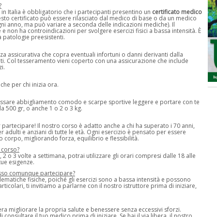
?
 in Italia è obbligatorio che i partecipanti presentino un
certificato medico
esto certificato può essere rilasciato dal medico di base o da un medico
ni anno, ma può variare a seconda delle indicazioni mediche). Il
 e non ha controindicazioni per svolgere esercizi fisici a bassa intensità. È
 patologie preesistenti.
a assicurativa che copra eventuali infortuni o danni derivanti dalla
enti. Col tesseramento vieni coperto con una assicurazione che include
i.
he per chi inizia ora.
ndossare abbigliamento comodo e scarpe sportive leggere e portare con te
da 500 gr, o anche 1 o 2 o 3 kg.
 partecipare! Il nostro corso è adatto anche a chi ha superato i 70 anni,
per adulti e anziani di tutte le età. Ogni esercizio è pensato per essere
corpo, migliorando forza, equilibrio e flessibilità.
l corso?
 2 o 3 volte a settimana, potrai utilizzare gli orari compresi dalle 18 alle
tue esigenze.
 posso comunque partecipare?
ematiche fisiche, poiché gli esercizi sono a bassa intensità e possono
rticolari, ti invitiamo a parlarne con il nostro istruttore prima di iniziare,
ra migliorare la propria salute e benessere senza eccessivi sforzi.
 consultare il tuo medico prima di iniziare. Se hai il via libera, il nostro