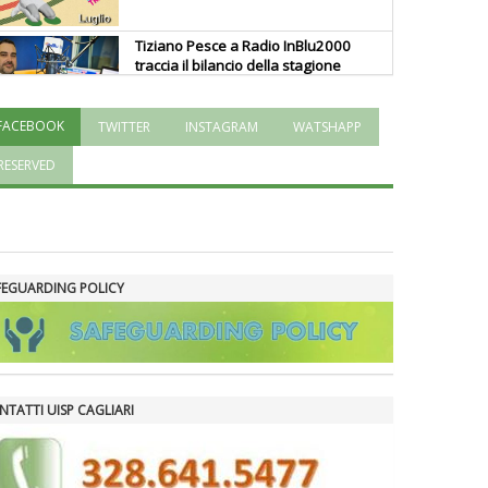
Tiziano Pesce a Radio InBlu2000
traccia il bilancio della stagione
FACEBOOK
TWITTER
INSTAGRAM
WATSHAPP
Ddl Lobby, Uisp: “Il Parlamento
valorizzi le nostre specificità"
RESERVED
La formazione Uisp rallenta ma
prosegue anche in estate
FEGUARDING POLICY
Tiziano Pesce nel Cda di
Fondazione Terzjus: prima riunione
a Roma
NTATTI UISP CAGLIARI