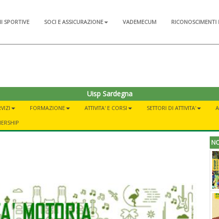
NI SPORTIVE
SOCI E ASSICURAZIONE
VADEMECUM
RICONOSCIMENTI 
Uisp Sardegna
VIZI
FORMAZIONE
ATTIVITA' E CORSI
SETTORI DI ATTIVITA'
A
NERSHIP
NO