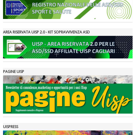
Ddl Lobby, Uisp: “Il Parlamento valorizzi le nostre specificità"
AREA RISERVATA UISP 2.0 - KIT SOPRAVVIVENZA ASD
PAGINE UISP
La formazione Uisp rallenta ma prosegue anche in estate
UISPRESS