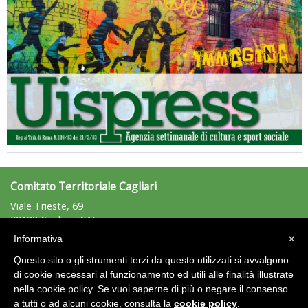
Tiziano Pesce nel Cda di Fondazione Terzjus: prima riunione a
Roma
Comitato Territoriale Cagliari
Viale Trieste, 69
09123 Cagliari (CA)
Tel: +39.328.6415477 - Fax: n.d.
Informativa
×
cagliari@uisp.it
e-mail:
Questo sito o gli strumenti terzi da questo utilizzati si avvalgono
C.F.: 92012220924
di cookie necessari al funzionamento ed utili alle finalità illustrate
nella cookie policy. Se vuoi saperne di più o negare il consenso
Area Riservata 2.0
a tutti o ad alcuni cookie, consulta la
cookie policy
.