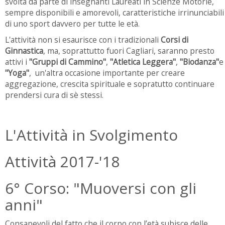
svolta da parte di insegnanti Laureati in Scienze Motorie,
sempre disponibili e amorevoli, caratteristiche irrinunciabili
di uno sport davvero per tutte le età.
L'attività non si esaurisce con i tradizionali
Corsi di
Ginnastica
, ma, soprattutto fuori Cagliari, saranno presto
attivi i
"Gruppi di Cammino"
,
"Atletica Leggera"
,
"Biodanza"
e
"Yoga"
, un'altra occasione importante per creare
aggregazione, crescita spirituale e sopratutto continuare
prendersi cura di sè stessi.
L'Attività in Svolgimento
Attività 2017-'18
6° Corso: "Muoversi con gli
anni"
Consapevoli del fatto che il corpo con l’età subisce delle