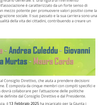
gretario Generale. E’ una figura di riferimento
nell’associazione è caratterizzato da un forte senso di
 un mezzo potente per promuovere valori positivi come la
tegrazione sociale. Il suo passato e la sua carriera sono una
lità della vita dei cittadini, contribuendo a creare un
al Consiglio Direttivo, che aiuta a prendere decisioni
iane. È composta da cinque membri con compiti specifici e
dovrà collaborare per l'attuazione delle politiche
gie definite dal Consiglio Direttivo e dal Presidente.
za, il
13 Febbraio 2025
ha incaricato per la Giunta i