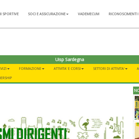
NI SPORTIVE
SOCI E ASSICURAZIONE
VADEMECUM
RICONOSCIMENTI 
Uisp Sardegna
VIZI
FORMAZIONE
ATTIVITA' E CORSI
SETTORI DI ATTIVITA'
A
NERSHIP
NO