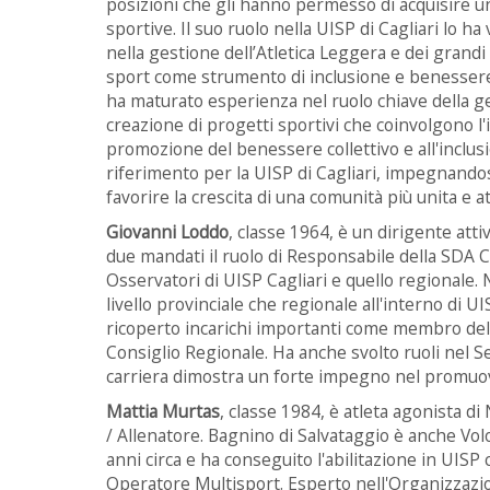
posizioni che gli hanno permesso di acquisire u
sportive. Il suo ruolo nella UISP di Cagliari lo 
nella gestione dell’Atletica Leggera e dei grandi
sport come strumento di inclusione e benessere 
ha maturato esperienza nel ruolo chiave della ge
creazione di progetti sportivi che coinvolgono l'
promozione del benessere collettivo e all'inclus
riferimento per la UISP di Cagliari, impegnandosi
favorire la crescita di una comunità più unita e at
Giovanni Loddo
, classe 1964, è un dirigente att
due mandati il ruolo di Responsabile della SDA 
Osservatori di UISP Cagliari e quello regionale. 
livello provinciale che regionale all'interno di
ricoperto incarichi importanti come membro dell
Consiglio Regionale. Ha anche svolto ruoli nel S
carriera dimostra un forte impegno nel promuover
Mattia Murtas
, classe 1984, è atleta agonista d
/ Allenatore. Bagnino di Salvataggio è anche Volo
anni circa e ha conseguito l'abilitazione in UIS
Operatore Multisport. Esperto nell'Organizzazion