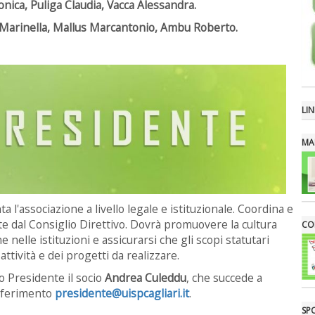
nica, Puliga Claudia, Vacca Alessandra.
u Marinella, Mallus Marcantonio, Ambu Roberto.
LIN
MA
a l'associazione a livello legale e istituzionale. Coordina e
oste dal Consiglio Direttivo. Dovrà promuovere la cultura
CON
 nelle istituzioni e assicurarsi che gli scopi statutari
ttività e dei progetti da realizzare.
to Presidente il socio
Andrea Culeddu
, che succede a
riferimento
presidente@uispcagliari.it
.
SP