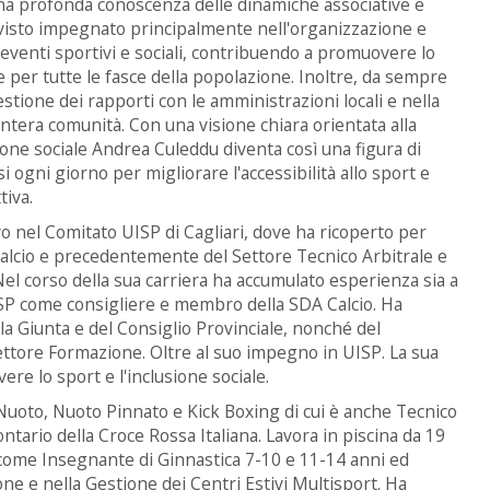
na profonda conoscenza delle dinamiche associative e
ha visto impegnato principalmente nell'organizzazione e
 eventi sportivi e sociali, contribuendo a promuovere lo
per tutte le fasce della popolazione. Inoltre, da sempre
stione dei rapporti con le amministrazioni locali e nella
intera comunità. Con una visione chiara orientata alla
ione sociale Andrea Culeddu diventa così una figura di
 ogni giorno per migliorare l'accessibilità allo sport e
tiva.
ivo nel Comitato UISP di Cagliari, dove ha ricoperto per
Calcio e precedentemente del Settore Tecnico Arbitrale e
Nel corso della sua carriera ha accumulato esperienza sia a
 UISP come consigliere e membro della SDA Calcio. Ha
a Giunta e del Consiglio Provinciale, nonché del
ettore Formazione. Oltre al suo impegno in UISP. La sua
e lo sport e l'inclusione sociale.
i Nuoto, Nuoto Pinnato e Kick Boxing di cui è anche Tecnico
ntario della Croce Rossa Italiana. Lavora in piscina da 19
P come Insegnante di Ginnastica 7-10 e 11-14 anni ed
e e nella Gestione dei Centri Estivi Multisport. Ha