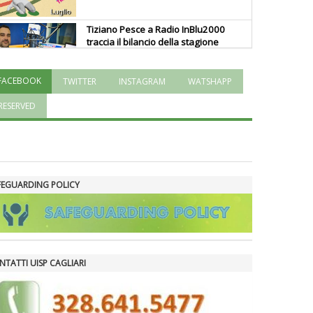
Tiziano Pesce a Radio InBlu2000
traccia il bilancio della stagione
FACEBOOK
TWITTER
INSTAGRAM
WATSHAPP
Ddl Lobby, Uisp: “Il Parlamento
valorizzi le nostre specificità"
RESERVED
La formazione Uisp rallenta ma
prosegue anche in estate
FEGUARDING POLICY
Tiziano Pesce nel Cda di
Fondazione Terzjus: prima riunione
a Roma
NTATTI UISP CAGLIARI