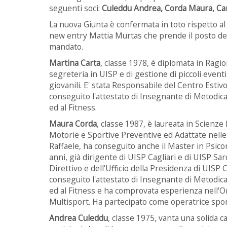
seguenti soci:
Culeddu Andrea, Corda Maura, Car
La nuova Giunta è confermata in toto rispetto 
new entry Mattia Murtas che prende il posto del
mandato.
Martina Carta
, classe 1978, è diplomata in Ragi
segreteria in UISP e di gestione di piccoli eventi 
giovanili. E' stata Responsabile del Centro Estiv
conseguito l'attestato di Insegnante di Metodica 
ed al Fitness.
Maura Corda
, classe 1987, è laureata in Scienz
Motorie e Sportive Preventive ed Adattate nelle
Raffaele, ha conseguito anche il Master in Psico
anni, già dirigente di UISP Cagliari e di UISP S
Direttivo e dell'Ufficio della Presidenza di UISP 
conseguito l'attestato di Insegnante di Metodica 
ed al Fitness e ha comprovata esperienza nell'Or
Multisport. Ha partecipato come operatrice sport
Andrea Culeddu
, classe 1975, vanta una solida 