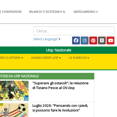
E CONVENZIONI
BILANCIO E SOSTEGNI P.A.
SAFEGUARDING
Select Language
▼
Uisp Nazionale
REE DI ATTIVITA'
GRANDI EVENTI UISP
LE RUBRICHE
TIZIE DA UISP NAZIONALE
"Superare gli ostacoli": la relazione
di Tiziano Pesce al CN Uisp
Luglio 2026: "Pensando con i piedi,
si possono fare le rivoluzioni"