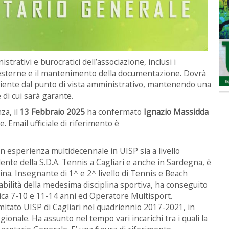
strativi e burocratici dell’associazione, inclusi i
d esterne e il mantenimento della documentazione. Dovrà
iciente dal punto di vista amministrativo, mantenendo una
di cui sarà garante.
za, il
13 Febbraio 2025
ha confermato
Ignazio Massidda
. Email ufficiale di riferimento è
on esperienza multidecennale in UISP sia a livello
ente della S.D.A. Tennis a Cagliari e anche in Sardegna, è
lina. Insegnante di 1^ e 2^ livello di Tennis e Beach
abilità della medesima disciplina sportiva, ha conseguito
ica 7-10 e 11-14 anni ed Operatore Multisport.
itato UISP di Cagliari nel quadriennio 2017-2021, in
gionale. Ha assunto nel tempo vari incarichi tra i quali la