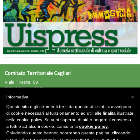
Tiziano Pesce nel Cda di Fondazione Terzjus: prima riunione a
Roma
Comitato Territoriale Cagliari
Viale Trieste, 69
09123 Cagliari (CA)
Tel: +39.328.6415477 - Fax: n.d.
Informativa
×
cagliari@uisp.it
e-mail:
Questo sito o gli strumenti terzi da questo utilizzati si avvalgono
C.F.: 92012220924
di cookie necessari al funzionamento ed utili alle finalità illustrate
nella cookie policy. Se vuoi saperne di più o negare il consenso
Area Riservata 2.0
a tutti o ad alcuni cookie, consulta la
cookie policy
.
Chiudendo questo banner, scorrendo questa pagina, cliccando
su un link o proseguendo la navigazione in altra maniera,