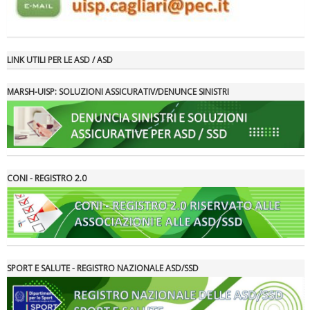
LINK UTILI PER LE ASD / ASD
MARSH-UISP: SOLUZIONI ASSICURATIV/DENUNCE SINISTRI
Tiziano Pesce a Radio InBlu2000 traccia il bilancio della stagione
CONI - REGISTRO 2.0
SPORT E SALUTE - REGISTRO NAZIONALE ASD/SSD
Ddl Lobby, Uisp: “Il Parlamento valorizzi le nostre specificità"