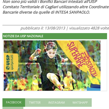
Non sono più validi i Bonifici Bancari intestati all’UISP
Comitato Territoriale di Cagliari utilizzando altre Coordinate
Bancarie diverse da quelle di INTESA SANPAOLO.
pubblicato il: 13/08/2013 | visualizzato 4828 volte
NOTIZIE DA UISP NAZIONALE
FACEBOOK
TWITTER
INSTAGRAM
WATSHAPP
"Superare gli ostacoli": la relazione di Tiziano Pesce al CN Uisp