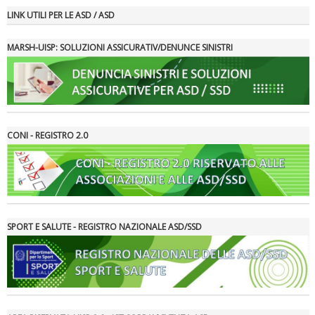
LINK UTILI PER LE ASD / ASD
MARSH-UISP: SOLUZIONI ASSICURATIV/DENUNCE SINISTRI
Tiziano Pesce a Radio InBlu2000 traccia il bilancio della stagione
CONI - REGISTRO 2.0
SPORT E SALUTE - REGISTRO NAZIONALE ASD/SSD
Ddl Lobby, Uisp: “Il Parlamento valorizzi le nostre specificità"